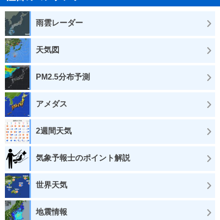
雨雲レーダー
天気図
PM2.5分布予測
アメダス
2週間天気
気象予報士のポイント解説
世界天気
地震情報