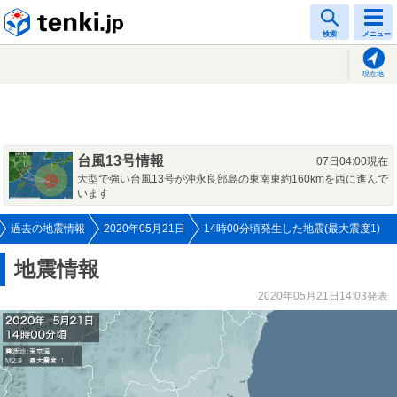
tenki.jp
検索
メニュー
現在地
台風13号情報
07日04:00現在
大型で強い台風13号が沖永良部島の東南東約160kmを西に進んで
います
過去の地震情報
2020年05月21日
14時00分頃発生した地震(最大震度1)
地震情報
2020年05月21日14:03発表