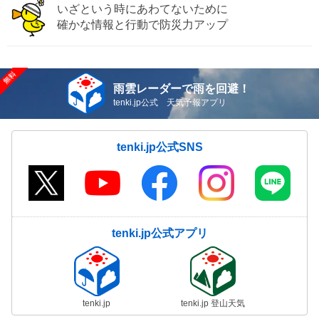
いざという時にあわてないために
確かな情報と行動で防災力アップ
雨雲レーダーで雨を回避！
tenki.jp公式 天気予報アプリ
tenki.jp公式SNS
tenki.jp公式アプリ
tenki.jp
tenki.jp 登山天気