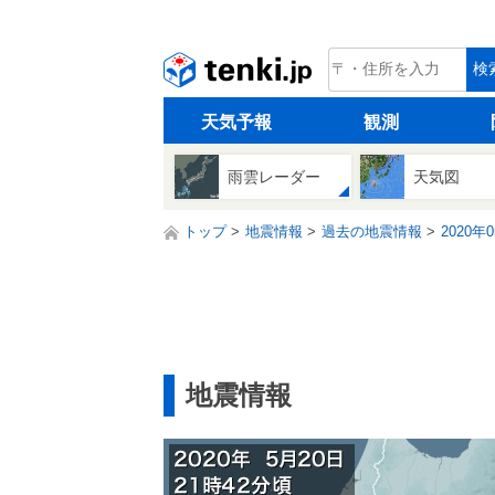
tenki.jp
検
天気予報
観測
雨雲レーダー
天気図
トップ
地震情報
過去の地震情報
2020年
地震情報