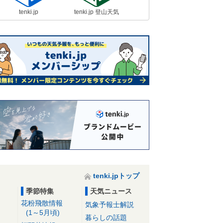
tenki.jp
tenki.jp 登山天気
tenki.jpトップ
季節特集
天気ニュース
花粉飛散情報
気象予報士解説
(1～5月頃)
暮らしの話題