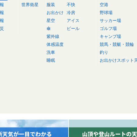
報
世界衛星
服装
不快
空港
報
お出かけ
冷房
野球場
報
星空
アイス
サッカー場
災
傘
ビール
ゴルフ場
紫外線
キャンプ場
体感温度
競馬・競艇・競輪
洗車
釣り
睡眠
お出かけスポット