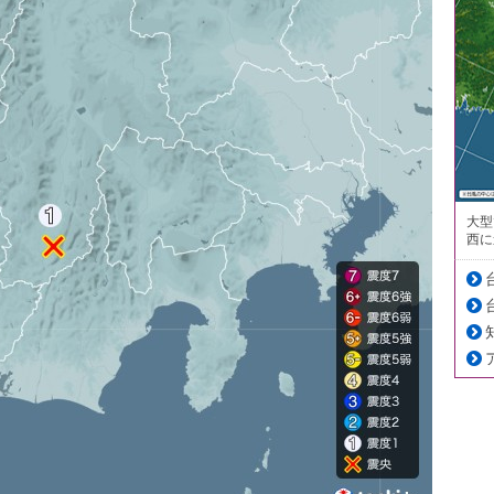
大型
西に