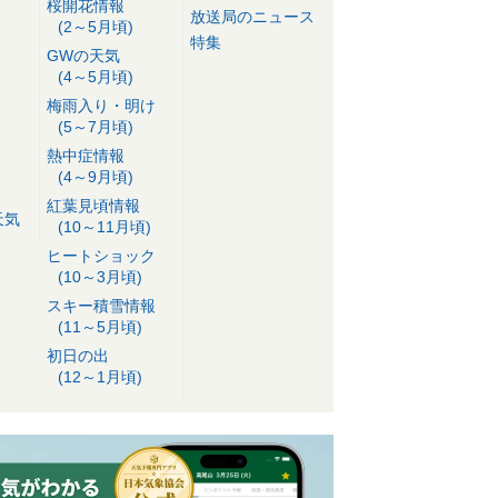
桜開花情報
放送局のニュース
(2～5月頃)
特集
GWの天気
(4～5月頃)
梅雨入り・明け
(5～7月頃)
熱中症情報
(4～9月頃)
紅葉見頃情報
天気
(10～11月頃)
ヒートショック
(10～3月頃)
スキー積雪情報
(11～5月頃)
初日の出
(12～1月頃)