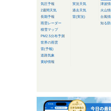
気圧予報
実況天気
津波情
2週間天気
過去天気
火山情
長期予報
雷(実況)
台風情
雨雲レーダー
知る防
積雪マップ
PM2.5分布予測
世界の雨雲
雷(予報)
道路気象
黄砂情報