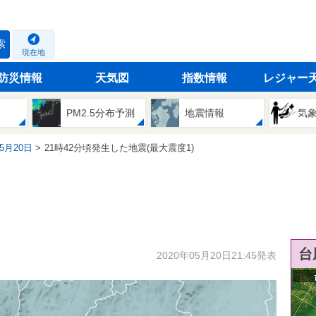
索
現在地
防災情報
天気図
指数情報
レジャー
PM2.5分布予測
地震情報
気
05月20日
21時42分頃発生した地震(最大震度1)
台
2020年05月20日21:45発表