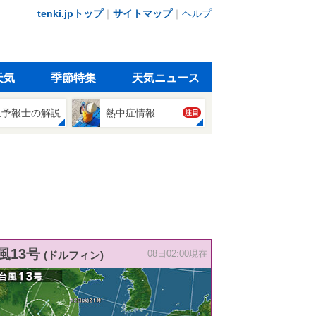
tenki.jpトップ
｜
サイトマップ
｜
ヘルプ
天気
季節特集
天気ニュース
象予報士の解説
熱中症情報
注目
風13号
(ドルフィン)
08日02:00現在