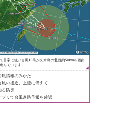
で非常に強い台風13号が久米島の北西約50kmを西南
進んでいます
台風情報のみかた
台風の接近、上陸に備えて
知る防災
アプリで台風進路予報を確認