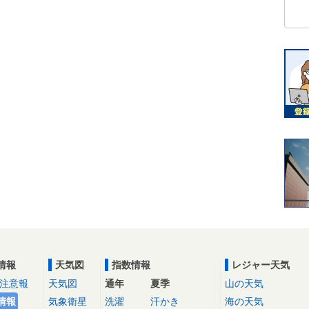
情報
天気図
指数情報
レジャー天気
注意報
天気図
通年
夏季
山の天気
情報
気象衛星
洗濯
汗かき
海の天気