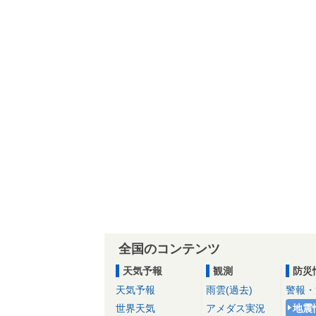
全国のコンテンツ
天気予報
観測
防災
天気予報
雨雲(過去)
警報・
世界天気
アメダス実況
地震