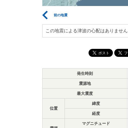
前の地震
この地震による津波の心配はありません
発生時刻
震源地
最大震度
緯度
位置
経度
マグニチュード