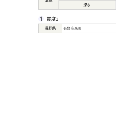
震源
深さ
震度1
長野県
長野高森町