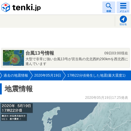
tenki.jp
検索
メニュー
現在地
台風13号情報
09日03:00現在
大型で非常に強い台風13号が宮古島の北北西約290kmを西北西に
進んでいます
過去の地震情報
2020年05月19日
17時22分頃発生した地震(最大震度1)
地震情報
2020年05月19日17:25発表