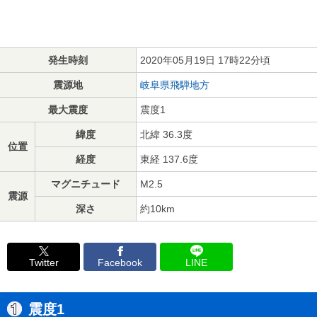
発生時刻
2020年05月19日 17時22分頃
震源地
岐阜県飛騨地方
最大震度
震度1
緯度
北緯 36.3度
位置
経度
東経 137.6度
マグニチュード
M2.5
震源
深さ
約10km
Twitter
Facebook
LINE
震度1