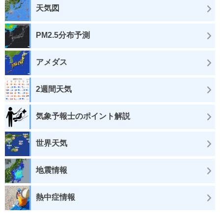
天気図
PM2.5分布予測
アメダス
2週間天気
気象予報士のポイント解説
世界天気
地震情報
熱中症情報