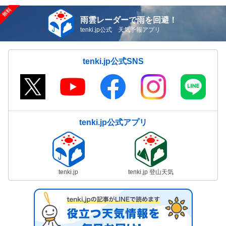
雨雲レーダーで雨を回避！
tenki.jp公式 天気予報アプリ
tenki.jp公式SNS
tenki.jp公式アプリ
tenki.jp
tenki.jp 登山天気