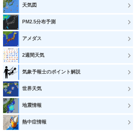
天気図
PM2.5分布予測
アメダス
2週間天気
気象予報士のポイント解説
世界天気
地震情報
熱中症情報