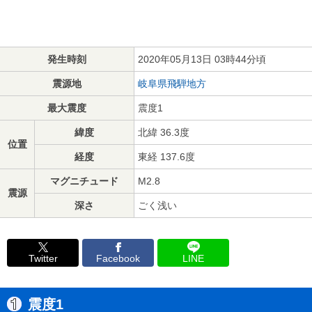
発生時刻
2020年05月13日 03時44分頃
震源地
岐阜県飛騨地方
最大震度
震度1
緯度
北緯 36.3度
位置
経度
東経 137.6度
マグニチュード
M2.8
震源
深さ
ごく浅い
Twitter
Facebook
LINE
震度1