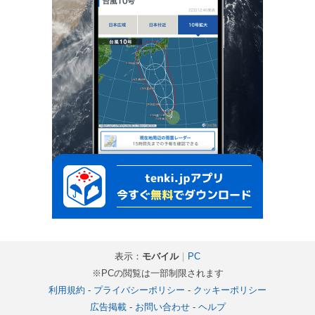
表示：
モバイル
｜
PC
※PCの閲覧は一部制限されます
利用規約
-
プライバシーポリシー
-
クッキーポリシー
広告掲載
-
お問い合わせ
-
ヘルプ