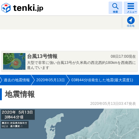
tenki.jp
検索
メニュー
現在地
台風13号情報
08日17:00現在
大型で非常に強い台風13号が久米島の西北西約180kmを西南西に
進んでいます
過去の地震情報
2020年05月13日
03時44分頃発生した地震(最大震度1)
地震情報
2020年05月13日03:47発表