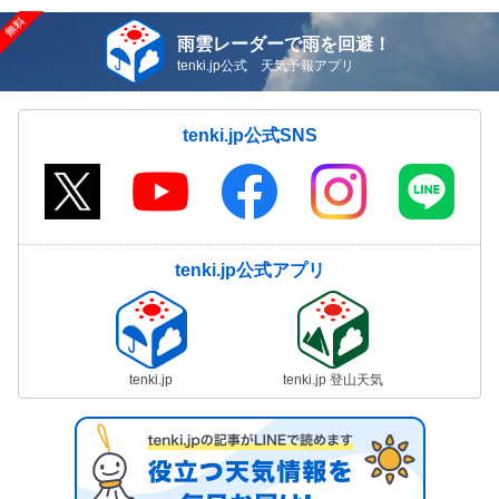
雨雲レーダーで雨を回避！
tenki.jp公式 天気予報アプリ
tenki.jp公式SNS
tenki.jp公式アプリ
tenki.jp
tenki.jp 登山天気