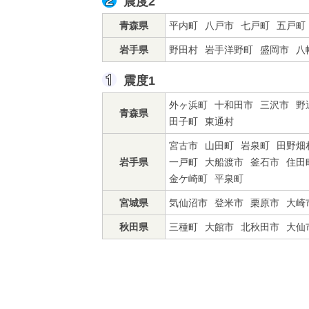
震度2
青森県
平内町
八戸市
七戸町
五戸町
岩手県
野田村
岩手洋野町
盛岡市
八
震度1
外ヶ浜町
十和田市
三沢市
野
青森県
田子町
東通村
宮古市
山田町
岩泉町
田野畑
岩手県
一戸町
大船渡市
釜石市
住田
金ケ崎町
平泉町
宮城県
気仙沼市
登米市
栗原市
大崎
秋田県
三種町
大館市
北秋田市
大仙