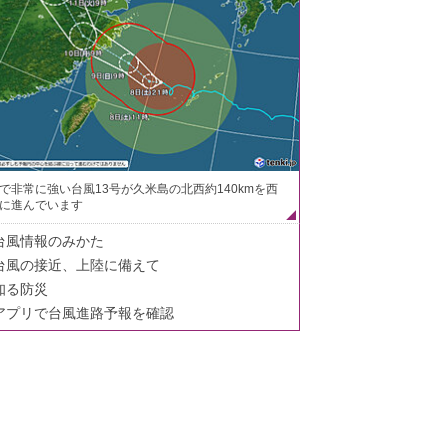
で非常に強い台風13号が久米島の北西約140kmを西
に進んでいます
台風情報のみかた
台風の接近、上陸に備えて
知る防災
アプリで台風進路予報を確認