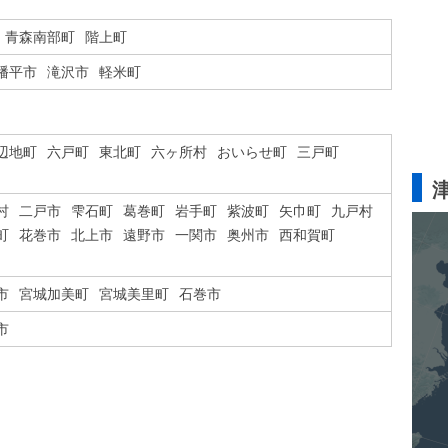
青森南部町
階上町
幡平市
滝沢市
軽米町
辺地町
六戸町
東北町
六ヶ所村
おいらせ町
三戸町
村
二戸市
雫石町
葛巻町
岩手町
紫波町
矢巾町
九戸村
町
花巻市
北上市
遠野市
一関市
奥州市
西和賀町
市
宮城加美町
宮城美里町
石巻市
市