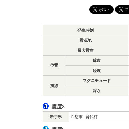
発生時刻
震源地
最大震度
緯度
位置
経度
マグニチュード
震源
深さ
震度3
岩手県
久慈市
普代村