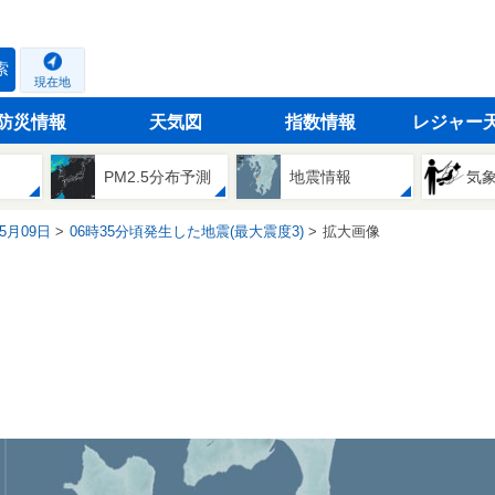
索
現在地
防災情報
天気図
指数情報
レジャー
PM2.5分布予測
地震情報
気
05月09日
06時35分頃発生した地震(最大震度3)
拡大画像