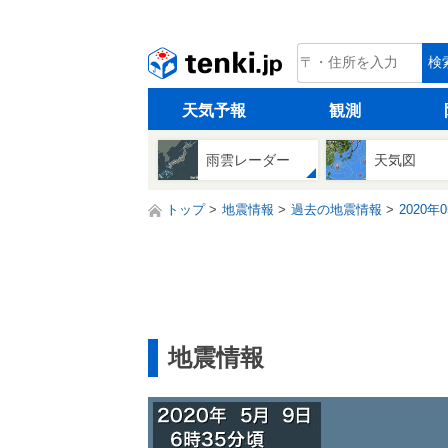
tenki.jp
検
天気予報
観測
雨雲レーダー
天気図
トップ
地震情報
過去の地震情報
2020年
地震情報