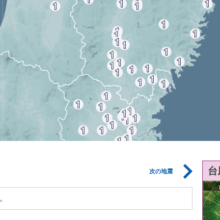
台
次の地震
。