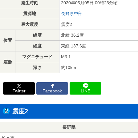
発生時刻
2020年05月05日 00時23分頃
震源地
長野県中部
最大震度
震度2
緯度
北緯 36.2度
位置
経度
東経 137.6度
マグニチュード
M3.1
震源
深さ
約10km
Twitter
Facebook
LINE
震度2
長野県
松本市