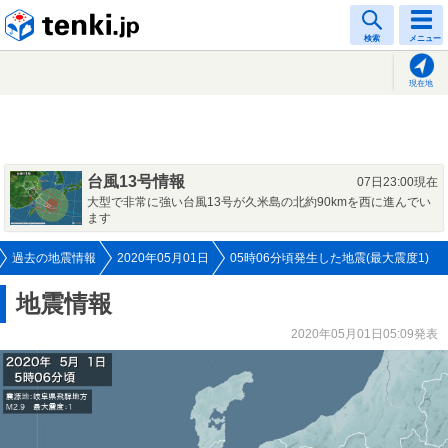
tenki.jp
検索
メニュー
現在地
台風13号情報
07日23:00現在
大型で非常に強い台風13号が久米島の北約90kmを西に進んでい
ます
過去の地震情報
2020年05月01日
05時06分頃発生した地震(最大震度1)
地震情報
2020年05月01日05:09発表