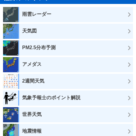
雨雲レーダー
天気図
PM2.5分布予測
アメダス
2週間天気
気象予報士のポイント解説
世界天気
地震情報