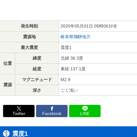
発生時刻
2020年05月01日 05時06分頃
震源地
岐阜県飛騨地方
最大震度
震度1
緯度
北緯 36.3度
位置
経度
東経 137.1度
マグニチュード
M2.9
震源
深さ
ごく浅い
Twitter
Facebook
LINE
震度1