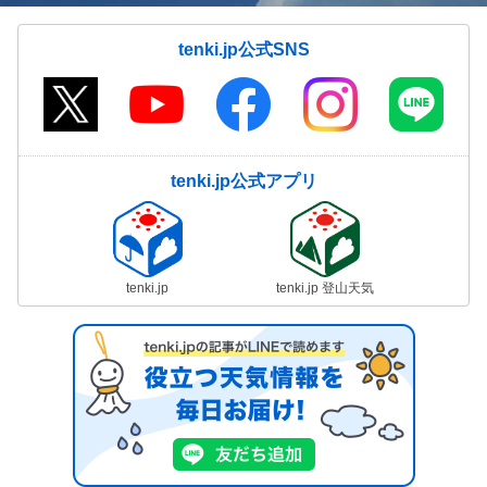
tenki.jp公式SNS
tenki.jp公式アプリ
tenki.jp
tenki.jp 登山天気