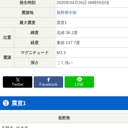
発生時刻
2020年04月26日 06時59分頃
震源地
長野県中部
最大震度
震度1
緯度
北緯 36.2度
位置
経度
東経 137.7度
マグニチュード
M3.3
震源
深さ
ごく浅い
Twitter
Facebook
LINE
震度1
長野県
長野市
松本市