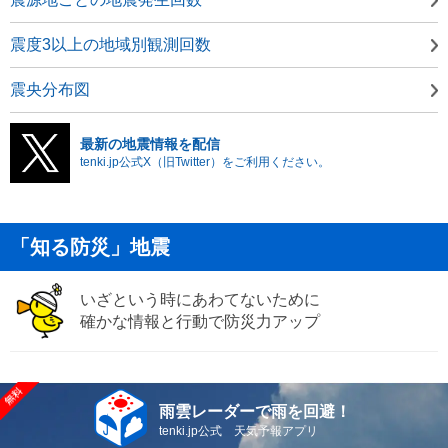
震度3以上の地域別観測回数
震央分布図
最新の地震情報を配信
tenki.jp公式X（旧Twitter）をご利用ください。
「知る防災」地震
いざという時にあわてないために
確かな情報と行動で防災力アップ
雨雲レーダーで雨を回避！
tenki.jp公式 天気予報アプリ