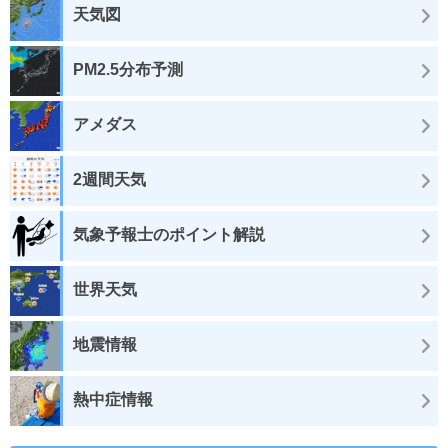
天気図
PM2.5分布予測
アメダス
2週間天気
気象予報士のポイント解説
世界天気
地震情報
熱中症情報