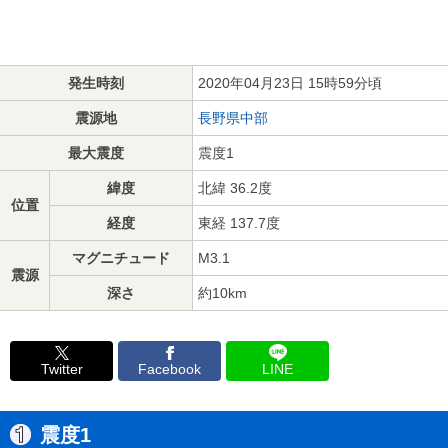
発生時刻
2020年04月23日 15時59分頃
震源地
長野県中部
最大震度
震度1
緯度
北緯 36.2度
位置
経度
東経 137.7度
マグニチュード
M3.1
震源
深さ
約10km
Twitter
Facebook
LINE
震度1