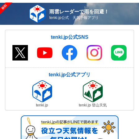
雨雲レーダーで雨を回避！
tenki.jp公式 天気予報アプリ
tenki.jp公式SNS
tenki.jp公式アプリ
tenki.jp
tenki.jp 登山天気