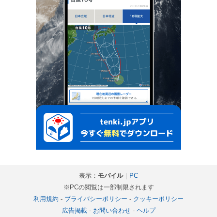
表示：
モバイル
｜
PC
※PCの閲覧は一部制限されます
利用規約
-
プライバシーポリシー
-
クッキーポリシー
広告掲載
-
お問い合わせ
-
ヘルプ