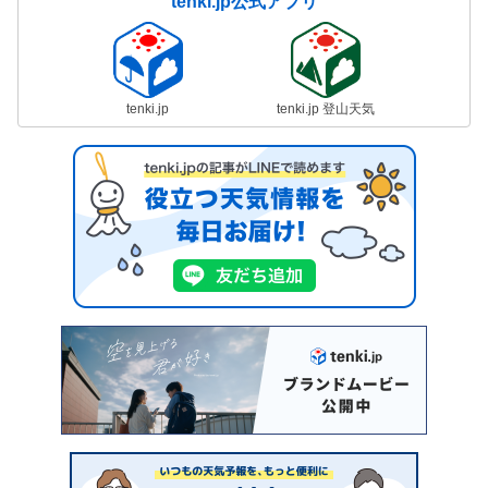
tenki.jp公式アプリ
tenki.jp
tenki.jp 登山天気