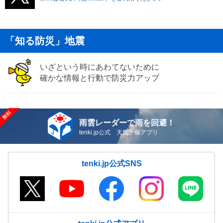
「知る防災」地震
いざという時にあわてないために
確かな情報と行動で防災力アップ
雨雲レーダーで雨を回避！
tenki.jp公式 天気予報アプリ
tenki.jp公式SNS