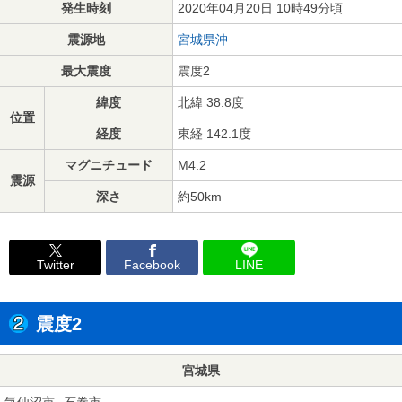
発生時刻
2020年04月20日 10時49分頃
震源地
宮城県沖
最大震度
震度2
緯度
北緯 38.8度
位置
経度
東経 142.1度
マグニチュード
M4.2
震源
深さ
約50km
Twitter
Facebook
LINE
震度2
宮城県
気仙沼市
石巻市