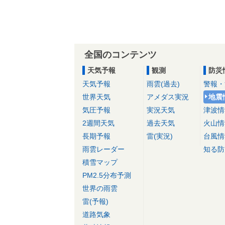
全国のコンテンツ
天気予報
観測
防災
天気予報
雨雲(過去)
警報・
世界天気
アメダス実況
地震
気圧予報
実況天気
津波情
2週間天気
過去天気
火山情
長期予報
雷(実況)
台風情
雨雲レーダー
知る防
積雪マップ
PM2.5分布予測
世界の雨雲
雷(予報)
道路気象