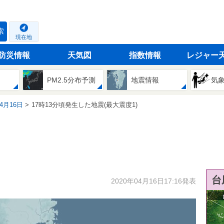
索
現在地
防災情報
天気図
指数情報
レジャー
PM2.5分布予測
地震情報
気
04月16日
17時13分頃発生した地震(最大震度1)
台
2020年04月16日17:16発表