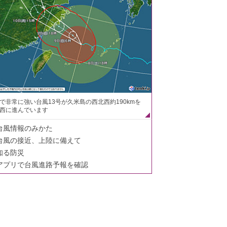
で非常に強い台風13号が久米島の西北西約190kmを
西に進んでいます
台風情報のみかた
台風の接近、上陸に備えて
知る防災
アプリで台風進路予報を確認