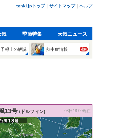
tenki.jpトップ
｜
サイトマップ
｜
ヘルプ
天気
季節特集
天気ニュース
象予報士の解説
熱中症情報
注目
風13号
(ドルフィン)
08日18:00現在