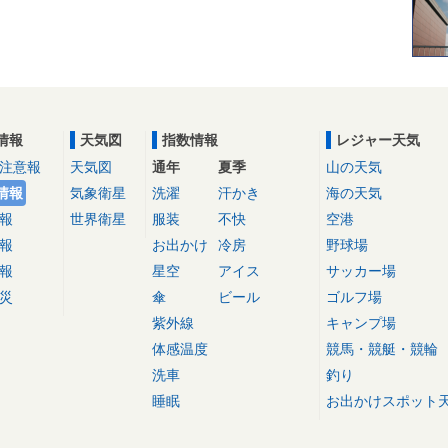
情報
天気図
指数情報
レジャー天気
注意報
天気図
通年
夏季
山の天気
情報
気象衛星
洗濯
汗かき
海の天気
報
世界衛星
服装
不快
空港
報
お出かけ
冷房
野球場
報
星空
アイス
サッカー場
災
傘
ビール
ゴルフ場
紫外線
キャンプ場
体感温度
競馬・競艇・競輪
洗車
釣り
睡眠
お出かけスポット