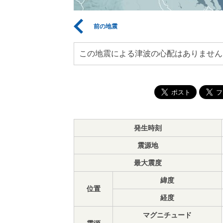
前の地震
この地震による津波の心配はありません
発生時刻
震源地
最大震度
緯度
位置
経度
マグニチュード