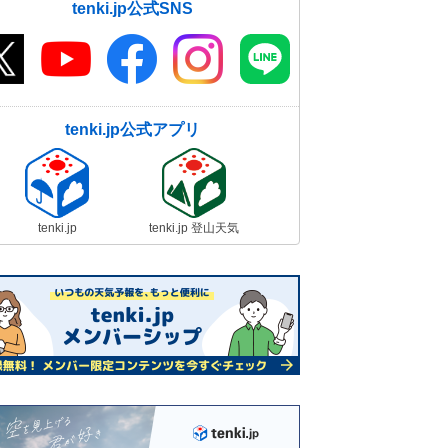
tenki.jp公式SNS
tenki.jp公式アプリ
tenki.jp
tenki.jp 登山天気