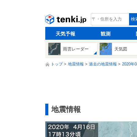
tenki.jp
検
天気予報
観測
雨雲レーダー
天気図
トップ
地震情報
過去の地震情報
2020年
地震情報