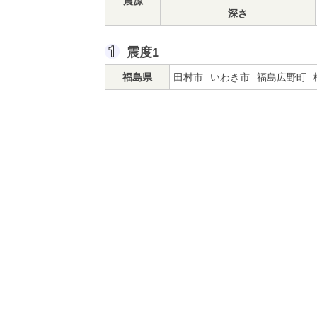
震源
深さ
震度1
福島県
田村市
いわき市
福島広野町