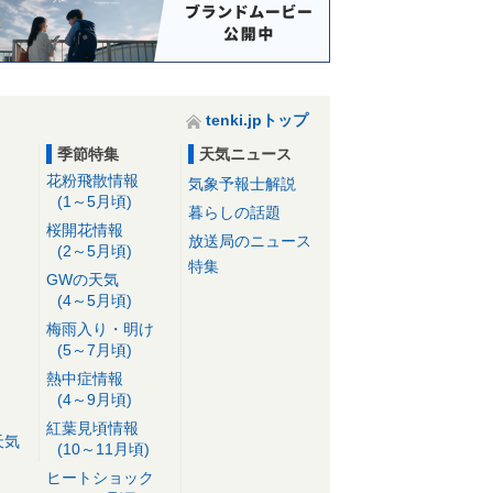
tenki.jpトップ
季節特集
天気ニュース
花粉飛散情報
気象予報士解説
(1～5月頃)
暮らしの話題
桜開花情報
放送局のニュース
(2～5月頃)
特集
GWの天気
(4～5月頃)
梅雨入り・明け
(5～7月頃)
熱中症情報
(4～9月頃)
紅葉見頃情報
天気
(10～11月頃)
ヒートショック