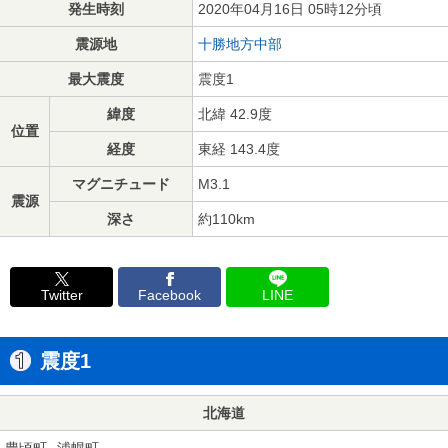
発生時刻
2020年04月16日 05時12分頃
震源地
十勝地方中部
最大震度
震度1
緯度
北緯 42.9度
位置
経度
東経 143.4度
マグニチュード
M3.1
震源
深さ
約110km
Twitter
Facebook
LINE
震度1
北海道
豊頃町
浦幌町