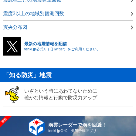
震度3以上の地域別観測回数
震央分布図
最新の地震情報を配信
tenki.jp公式X（旧Twitter）をご利用ください。
「知る防災」地震
いざという時にあわてないために
確かな情報と行動で防災力アップ
雨雲レーダーで雨を回避！
tenki.jp公式 天気予報アプリ