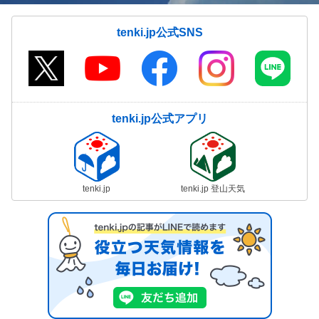
tenki.jp公式SNS
tenki.jp公式アプリ
tenki.jp
tenki.jp 登山天気