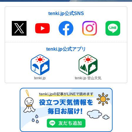
tenki.jp公式SNS
tenki.jp公式アプリ
tenki.jp
tenki.jp 登山天気