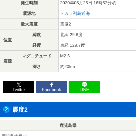
発生時刻
2020年03月25日 16時52分頃
震源地
トカラ列島近海
最大震度
震度2
緯度
北緯 29.6度
位置
経度
東経 129.7度
マグニチュード
M2.6
震源
深さ
約20km
Twitter
Facebook
LINE
震度2
鹿児島県
鹿児島十島村