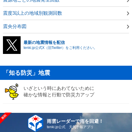
震度3以上の地域別観測回数
震央分布図
最新の地震情報を配信
tenki.jp公式X（旧Twitter）をご利用ください。
「知る防災」地震
いざという時にあわてないために
確かな情報と行動で防災力アップ
雨雲レーダーで雨を回避！
tenki.jp公式 天気予報アプリ