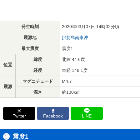
発生時刻
2020年03月07日 14時02分頃
震源地
択捉島南東沖
最大震度
震度1
緯度
北緯 44.6度
位置
経度
東経 148.1度
マグニチュード
M4.7
震源
深さ
約130km
Twitter
Facebook
LINE
震度1