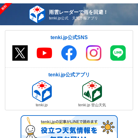
雨雲レーダーで雨を回避！
tenki.jp公式 天気予報アプリ
tenki.jp公式SNS
tenki.jp公式アプリ
tenki.jp
tenki.jp 登山天気