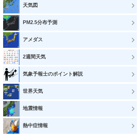
天気図
PM2.5分布予測
アメダス
2週間天気
気象予報士のポイント解説
世界天気
地震情報
熱中症情報