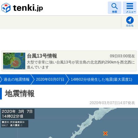
tenki.jp
検索
メニュー
現在地
台風13号情報
09日03:00現在
大型で非常に強い台風13号が宮古島の北北西約290kmを西北西に
進んでいます
過去の地震情報
2020年03月07日
14時02分頃発生した地震(最大震度1)
地震情報
2020年03月07日14:07発表