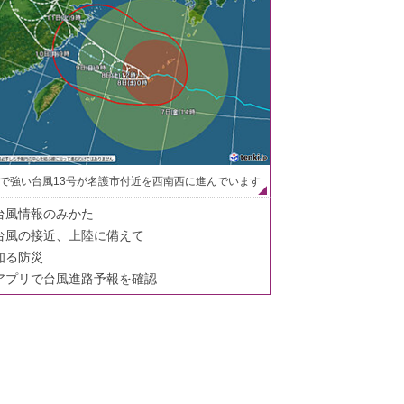
で強い台風13号が名護市付近を西南西に進んでいます
台風情報のみかた
台風の接近、上陸に備えて
知る防災
アプリで台風進路予報を確認