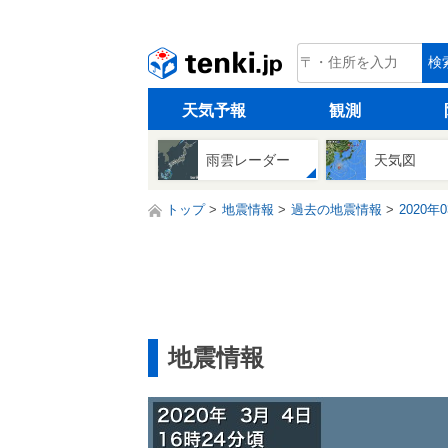
tenki.jp
検
天気予報
観測
雨雲レーダー
天気図
トップ
地震情報
過去の地震情報
2020年
地震情報