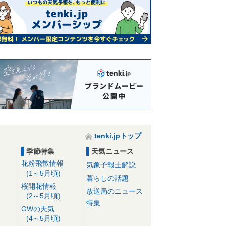
tenki.jpトップ
季節特集
天気ニュース
花粉飛散情報
気象予報士解説
(1～5月頃)
暮らしの話題
桜開花情報
放送局のニュース
(2～5月頃)
特集
GWの天気
(4～5月頃)