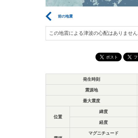
前の地震
この地震による津波の心配はありません
発生時刻
震源地
最大震度
緯度
位置
経度
マグニチュード