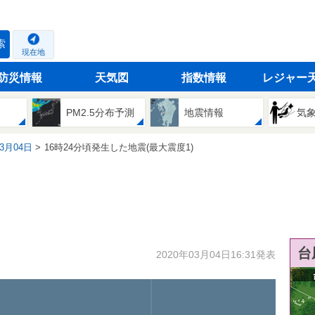
索
現在地
防災情報
天気図
指数情報
レジャー
PM2.5分布予測
地震情報
気
03月04日
16時24分頃発生した地震(最大震度1)
台
2020年03月04日16:31発表