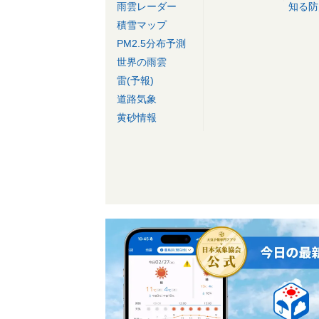
雨雲レーダー
知る防
積雪マップ
PM2.5分布予測
世界の雨雲
雷(予報)
道路気象
黄砂情報