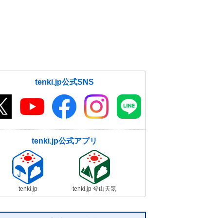
tenki.jp公式SNS
tenki.jp公式アプリ
tenki.jp
tenki.jp 登山天気