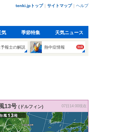
tenki.jpトップ
｜
サイトマップ
｜
ヘルプ
天気
季節特集
天気ニュース
象予報士の解説
熱中症情報
注目
風13号
(ドルフィン)
07日14:00現在