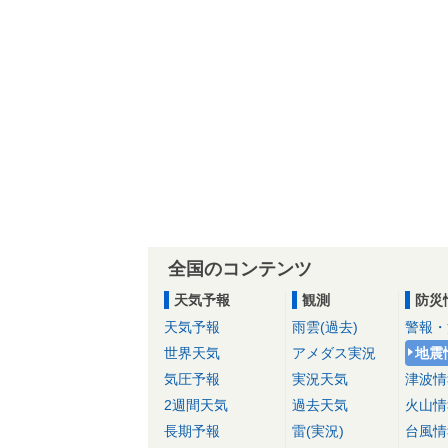
全国のコンテンツ
天気予報
観測
防災
天気予報
雨雲(過去)
警報・
世界天気
アメダス実況
地震
気圧予報
実況天気
津波情
2週間天気
過去天気
火山情
長期予報
雷(実況)
台風情