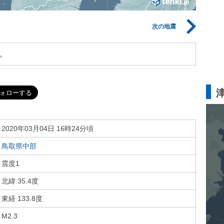
次の地震
。
2020年03月04日 16時24分頃
鳥取県中部
震度1
北緯 35.4度
東経 133.8度
M2.3