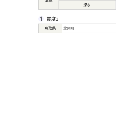
震源
深さ
震度1
鳥取県
北栄町