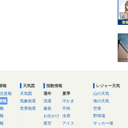
情報
天気図
指数情報
レジャー天気
注意報
天気図
通年
夏季
山の天気
情報
気象衛星
洗濯
汗かき
海の天気
報
世界衛星
服装
不快
空港
報
お出かけ
冷房
野球場
報
星空
アイス
サッカー場