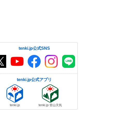
tenki.jp公式SNS
tenki.jp公式アプリ
tenki.jp
tenki.jp 登山天気