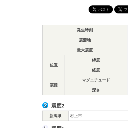
発生時刻
震源地
最大震度
緯度
位置
経度
マグニチュード
震源
深さ
震度2
新潟県
村上市