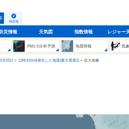
索
現在地
防災情報
天気図
指数情報
レジャー
PM2.5分布予測
地震情報
気
03月03日
12時33分頃発生した地震(最大震度2)
拡大画像