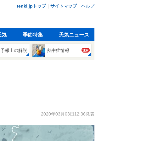
tenki.jpトップ
｜
サイトマップ
｜
ヘルプ
天気
季節特集
天気ニュース
象予報士の解説
熱中症情報
注目
2020年03月03日12:36発表