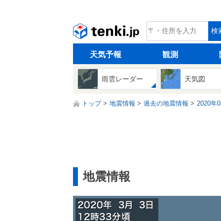
tenki.jp
検
天気予報
観測
雨雲レーダー
天気図
トップ
地震情報
過去の地震情報
2020年
地震情報