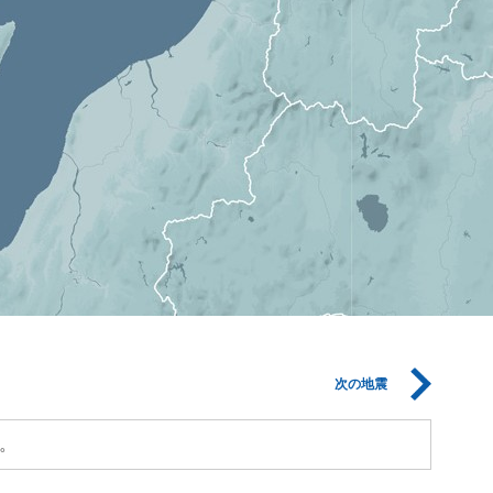
次の地震
。