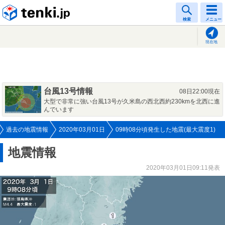
tenki.jp
検索
メニュー
現在地
台風13号情報
08日22:00現在
大型で非常に強い台風13号が久米島の西北西約230kmを北西に進
んでいます
過去の地震情報
2020年03月01日
09時08分頃発生した地震(最大震度1)
地震情報
2020年03月01日09:11発表