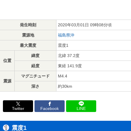
発生時刻
2020年03月01日 09時08分頃
震源地
福島県沖
最大震度
震度1
緯度
北緯 37.2度
位置
経度
東経 141.9度
マグニチュード
M4.4
震源
深さ
約30km
Twitter
Facebook
LINE
震度1