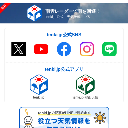
雨雲レーダーで雨を回避！
tenki.jp公式 天気予報アプリ
tenki.jp公式SNS
tenki.jp公式アプリ
tenki.jp
tenki.jp 登山天気