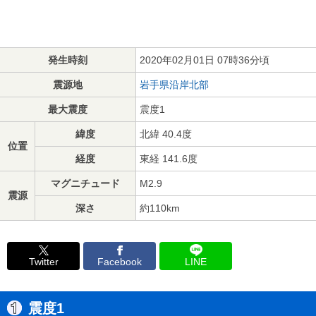
発生時刻
2020年02月01日 07時36分頃
震源地
岩手県沿岸北部
最大震度
震度1
緯度
北緯 40.4度
位置
経度
東経 141.6度
マグニチュード
M2.9
震源
深さ
約110km
Twitter
Facebook
LINE
震度1