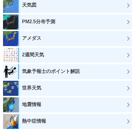
天気図
PM2.5分布予測
アメダス
2週間天気
気象予報士のポイント解説
世界天気
地震情報
熱中症情報