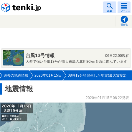
tenki.jp
検索
メニュー
現在地
台風13号情報
06日22:00現在
大型で強い台風13号が南大東島の北約80kmを西に進んでいます
過去の地震情報
2020年01月15日
08時19分頃発生した地震(最大震度2)
地震情報
2020年01月15日08:22発表