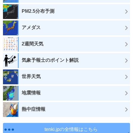
PM2.5分布予測
アメダス
2週間天気
気象予報士のポイント解説
世界天気
地震情報
熱中症情報
tenki.jpの全情報はこちら