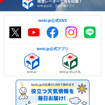
雨雲レーダーで雨を回避！
tenki.jp公式 天気予報アプリ
tenki.jp公式SNS
tenki.jp公式アプリ
tenki.jp
tenki.jp 登山天気