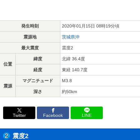
発生時刻
2020年01月15日 08時19分頃
震源地
茨城県沖
最大震度
震度2
緯度
北緯 36.4度
位置
経度
東経 140.7度
マグニチュード
M3.8
震源
深さ
約50km
Twitter
Facebook
LINE
震度2