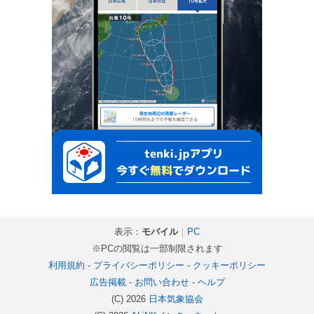
表示：
モバイル
｜
PC
※PCの閲覧は一部制限されます
利用規約
-
プライバシーポリシー
-
クッキーポリシー
広告掲載
-
お問い合わせ
-
ヘルプ
(C) 2026
日本気象協会