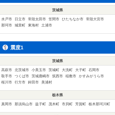
茨城県
水戸市
日立市
常陸太田市
笠間市
ひたちなか市
常陸大宮市
那珂市
城里町
東海村
土浦市
震度1
茨城県
高萩市
北茨城市
小美玉市
茨城町
大洗町
大子町
石岡市
取手市
つくば市
茨城鹿嶋市
筑西市
稲敷市
かすみがうら市
桜川市
行方市
鉾田市
美浦村
栃木県
真岡市
那須烏山市
益子町
茂木町
市貝町
芳賀町
栃木那珂川町