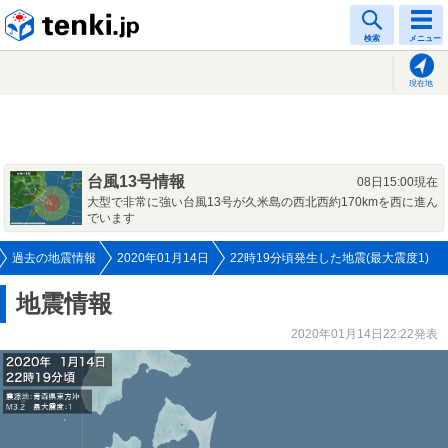
tenki.jp
検索
メニュー
現在地
台風13号情報
08日15:00現在
大型で非常に強い台風13号が久米島の西北西約170kmを西に進ん
でいます
過去の地震情報
2020年01月14日
22時19分頃発生した地震(最大震度1)
地震情報
2020年01月14日22:22発表