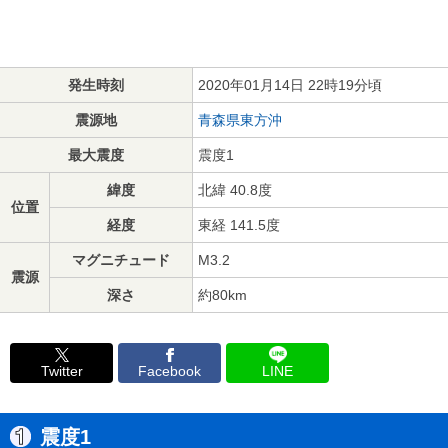
発生時刻
2020年01月14日 22時19分頃
震源地
青森県東方沖
最大震度
震度1
緯度
北緯 40.8度
位置
経度
東経 141.5度
マグニチュード
M3.2
震源
深さ
約80km
Twitter
Facebook
LINE
震度1