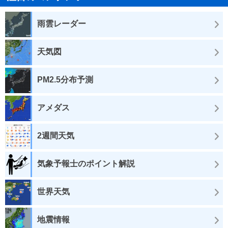
雨雲レーダー
天気図
PM2.5分布予測
アメダス
2週間天気
気象予報士のポイント解説
世界天気
地震情報