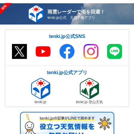
雨雲レーダーで雨を回避！
tenki.jp公式 天気予報アプリ
tenki.jp公式SNS
tenki.jp公式アプリ
tenki.jp
tenki.jp 登山天気