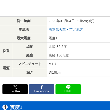
発生時刻
2020年01月04日 03時28分頃
震源地
熊本県天草・芦北地方
最大震度
震度1
緯度
北緯 32.2度
位置
経度
東経 130.5度
マグニチュード
M1.7
震源
深さ
約10km
Twitter
Facebook
LINE
震度1