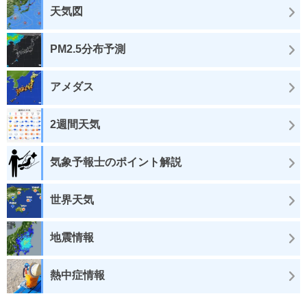
天気図
PM2.5分布予測
アメダス
2週間天気
気象予報士のポイント解説
世界天気
地震情報
熱中症情報