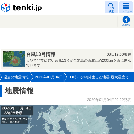
tenki.jp
検索
メニュー
現在地
台風13号情報
08日19:00現在
大型で非常に強い台風13号が久米島の西北西約200kmを西に進ん
でいます
過去の地震情報
2020年01月04日
03時28分頃発生した地震(最大震度1)
地震情報
2020年01月04日03:32発表