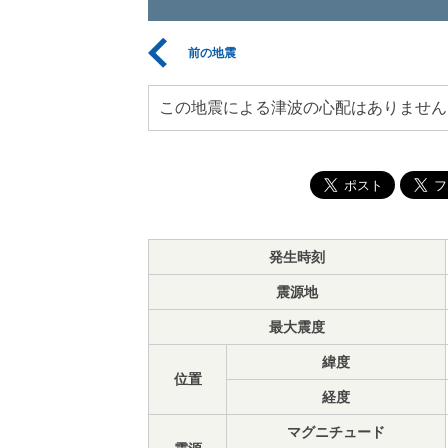
前の地震
この地震による津波の心配はありません
発生時刻
震源地
最大震度
緯度
位置
経度
マグニチュード