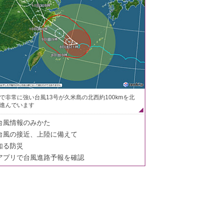
で非常に強い台風13号が久米島の北西約100kmを北
進んでいます
台風情報のみかた
台風の接近、上陸に備えて
知る防災
アプリで台風進路予報を確認