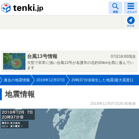
tenki.jp
検索
メニュー
現在地
台風13号情報
07日18:00現在
大型で非常に強い台風13号が名護市の北約50kmを西に進んでい
ます
過去の地震情報
2019年12月07日
20時37分頃発生した地震(最大震度1)
地震情報
2019年12月07日20:40発表