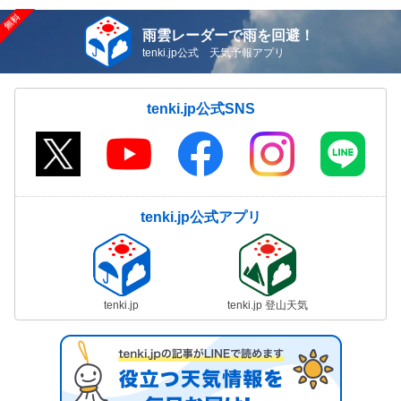
雨雲レーダーで雨を回避！
tenki.jp公式 天気予報アプリ
tenki.jp公式SNS
tenki.jp公式アプリ
tenki.jp
tenki.jp 登山天気