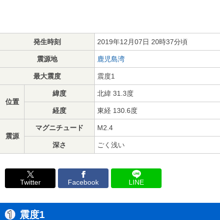
発生時刻
2019年12月07日 20時37分頃
震源地
鹿児島湾
最大震度
震度1
緯度
北緯 31.3度
位置
経度
東経 130.6度
マグニチュード
M2.4
震源
深さ
ごく浅い
Twitter
Facebook
LINE
震度1