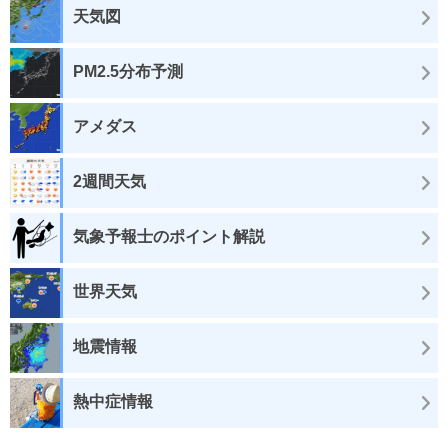
天気図
PM2.5分布予測
アメダス
2週間天気
気象予報士のポイント解説
世界天気
地震情報
熱中症情報