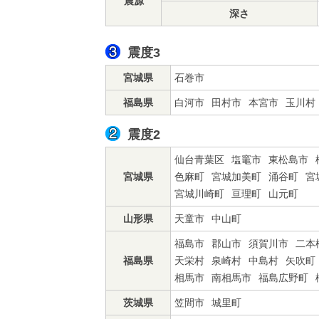
震源
深さ
震度3
宮城県
石巻市
福島県
白河市
田村市
本宮市
玉川村
震度2
仙台青葉区
塩竈市
東松島市
宮城県
色麻町
宮城加美町
涌谷町
宮
宮城川崎町
亘理町
山元町
山形県
天童市
中山町
福島市
郡山市
須賀川市
二本
福島県
天栄村
泉崎村
中島村
矢吹町
相馬市
南相馬市
福島広野町
茨城県
笠間市
城里町