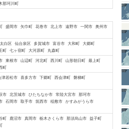
木那珂川町
町
盛岡市
矢巾町
花巻市
北上市
遠野市
一関市
奥州市
太白区
仙台泉区
多賀城市
富谷市
大和町
大郷町
王町
七ヶ宿町
大河原町
丸森町
市
東根市
山辺町
河北町
西川町
山形朝日町
最上町
西町
会津若松市
喜多方市
下郷町
西会津町
磐梯町
萩市
北茨城市
ひたちなか市
常陸大宮市
那珂市
市
石岡市
取手市
筑西市
稲敷市
かすみがうら市
谷町
鹿沼市
真岡市
栃木さくら市
那須烏山市
益子町
町