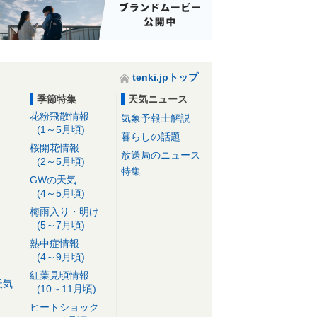
tenki.jpトップ
季節特集
天気ニュース
花粉飛散情報
気象予報士解説
(1～5月頃)
暮らしの話題
桜開花情報
放送局のニュース
(2～5月頃)
特集
GWの天気
(4～5月頃)
梅雨入り・明け
(5～7月頃)
熱中症情報
(4～9月頃)
紅葉見頃情報
天気
(10～11月頃)
ヒートショック