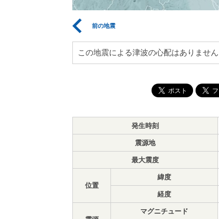
前の地震
この地震による津波の心配はありません
発生時刻
震源地
最大震度
緯度
位置
経度
マグニチュード