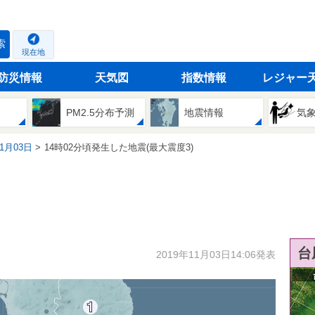
索
現在地
防災情報
天気図
指数情報
レジャー
PM2.5分布予測
地震情報
気
11月03日
14時02分頃発生した地震(最大震度3)
台
2019年11月03日14:06発表