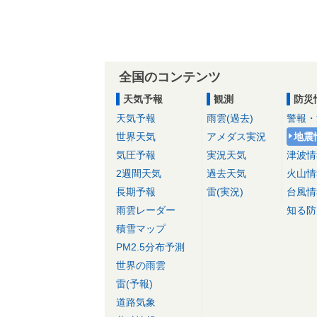
全国のコンテンツ
天気予報
観測
防災
天気予報
雨雲(過去)
警報・
世界天気
アメダス実況
地震
気圧予報
実況天気
津波情
2週間天気
過去天気
火山情
長期予報
雷(実況)
台風情
雨雲レーダー
知る防
積雪マップ
PM2.5分布予測
世界の雨雲
雷(予報)
道路気象