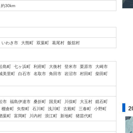
約30km
いわき市
大熊町
双葉町
葛尾村
飯舘村
松島町
七ヶ浜町
利府町
大衡村
登米市
栗原市
大崎市
城美里町
白石市
名取市
角田市
岩沼市
村田町
柴田町
松市
福島伊達市
桑折町
国見町
川俣町
大玉村
鏡石町
2
棚倉町
矢祭町
石川町
浅川町
古殿町
三春町
小野町
楢葉町
富岡町
川内村
浪江町
新地町
猪苗代町