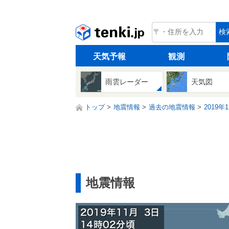
tenki.jp
検
天気予報
観測
雨雲レーダー
天気図
トップ
地震情報
過去の地震情報
2019年
地震情報