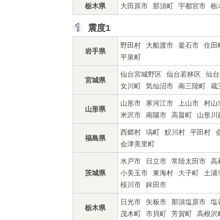
栃木県
大田原市
那須町
宇都宮市
栃
震度1
野田村
大船渡市
釜石市
住田
岩手県
平泉町
仙台宮城野区
仙台若林区
仙台
宮城県
女川町
気仙沼市
南三陸町
蔵
山形市
寒河江市
上山市
村山
山形県
米沢市
南陽市
高畠町
山形川
西郷村
塙町
鮫川村
平田村
福島県
会津美里町
水戸市
日立市
常陸太田市
高
茨城県
小美玉市
東海村
大子町
土浦
桜川市
鉾田市
日光市
矢板市
那須塩原市
塩
栃木県
茂木町
市貝町
芳賀町
高根沢