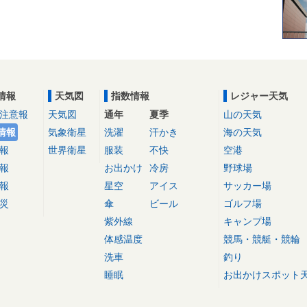
情報
天気図
指数情報
レジャー天気
注意報
天気図
通年
夏季
山の天気
情報
気象衛星
洗濯
汗かき
海の天気
報
世界衛星
服装
不快
空港
報
お出かけ
冷房
野球場
報
星空
アイス
サッカー場
災
傘
ビール
ゴルフ場
紫外線
キャンプ場
体感温度
競馬・競艇・競輪
洗車
釣り
睡眠
お出かけスポット