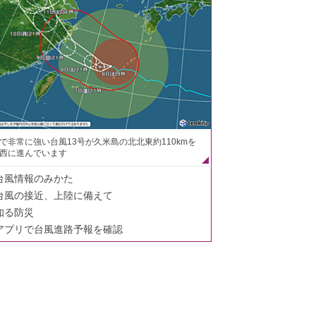
で非常に強い台風13号が久米島の北北東約110kmを
西に進んでいます
台風情報のみかた
台風の接近、上陸に備えて
知る防災
アプリで台風進路予報を確認