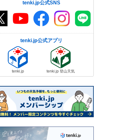
tenki.jp公式SNS
tenki.jp公式アプリ
tenki.jp
tenki.jp 登山天気