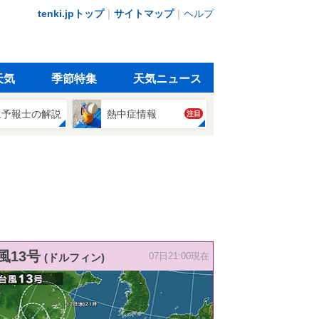
tenki.jpトップ
｜
サイトマップ
｜
ヘルプ
天気
季節特集
天気ニュース
象予報士の解説
熱中症情報
注目
風13号
(ドルフィン)
07日21:00現在