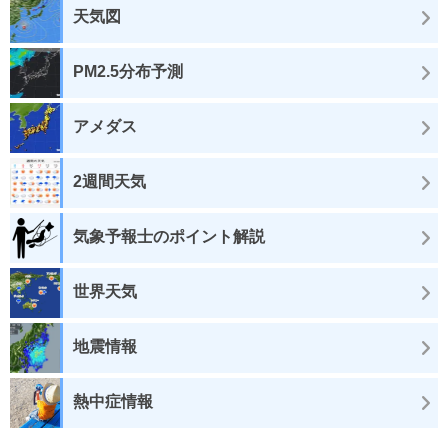
天気図
PM2.5分布予測
アメダス
2週間天気
気象予報士のポイント解説
世界天気
地震情報
熱中症情報