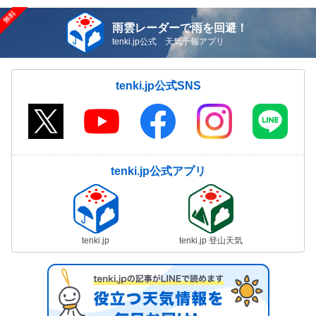
雨雲レーダーで雨を回避！
tenki.jp公式 天気予報アプリ
tenki.jp公式SNS
tenki.jp公式アプリ
tenki.jp
tenki.jp 登山天気