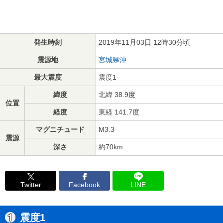
発生時刻
2019年11月03日 12時30分頃
震源地
宮城県沖
最大震度
震度1
緯度
北緯 38.9度
位置
経度
東経 141.7度
マグニチュード
M3.3
震源
深さ
約70km
Twitter
Facebook
LINE
震度1