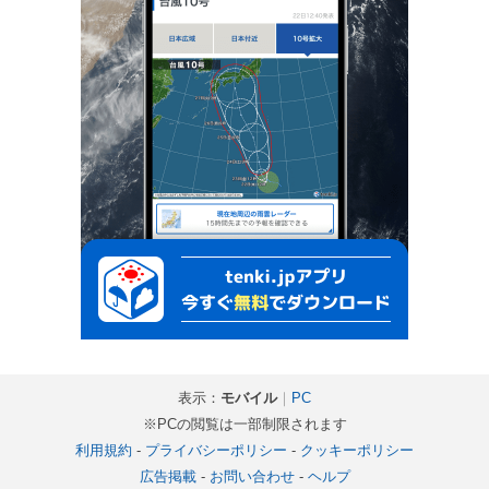
表示：
モバイル
｜
PC
※PCの閲覧は一部制限されます
利用規約
-
プライバシーポリシー
-
クッキーポリシー
広告掲載
-
お問い合わせ
-
ヘルプ