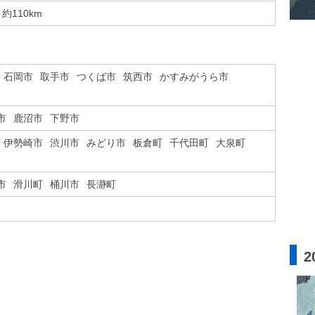
約110km
石岡市
取手市
つくば市
筑西市
かすみがうら市
市
鹿沼市
下野市
伊勢崎市
渋川市
みどり市
板倉町
千代田町
大泉町
市
滑川町
桶川市
長瀞町
2