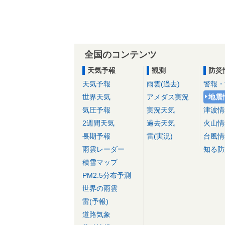
全国のコンテンツ
天気予報
観測
防災
天気予報
雨雲(過去)
警報・
世界天気
アメダス実況
地震
気圧予報
実況天気
津波情
2週間天気
過去天気
火山情
長期予報
雷(実況)
台風情
雨雲レーダー
知る防
積雪マップ
PM2.5分布予測
世界の雨雲
雷(予報)
道路気象