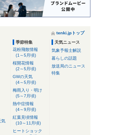
tenki.jpトップ
季節特集
天気ニュース
花粉飛散情報
気象予報士解説
(1～5月頃)
暮らしの話題
桜開花情報
放送局のニュース
(2～5月頃)
特集
GWの天気
(4～5月頃)
梅雨入り・明け
(5～7月頃)
熱中症情報
(4～9月頃)
紅葉見頃情報
天気
(10～11月頃)
ヒートショック