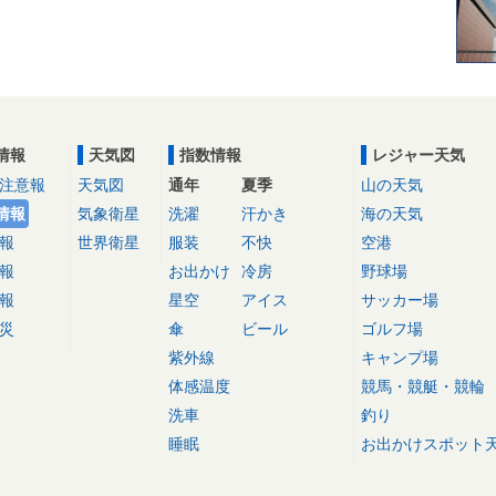
情報
天気図
指数情報
レジャー天気
注意報
天気図
通年
夏季
山の天気
情報
気象衛星
洗濯
汗かき
海の天気
報
世界衛星
服装
不快
空港
報
お出かけ
冷房
野球場
報
星空
アイス
サッカー場
災
傘
ビール
ゴルフ場
紫外線
キャンプ場
体感温度
競馬・競艇・競輪
洗車
釣り
睡眠
お出かけスポット