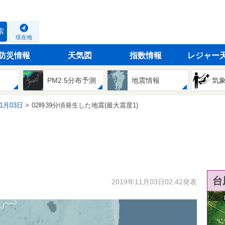
索
現在地
防災情報
天気図
指数情報
レジャー
PM2.5分布予測
地震情報
気
11月03日
02時39分頃発生した地震(最大震度1)
台
2019年11月03日02:42発表