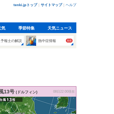
tenki.jpトップ
｜
サイトマップ
｜
ヘルプ
天気
季節特集
天気ニュース
象予報士の解説
熱中症情報
注目
風13号
(ドルフィン)
08日22:00現在