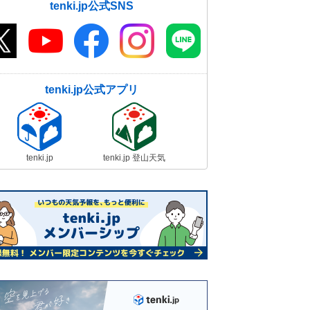
tenki.jp公式SNS
tenki.jp公式アプリ
tenki.jp
tenki.jp 登山天気