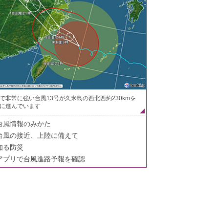
で非常に強い台風13号が久米島の西北西約230kmを
に進んでいます
台風情報のみかた
台風の接近、上陸に備えて
知る防災
アプリで台風進路予報を確認