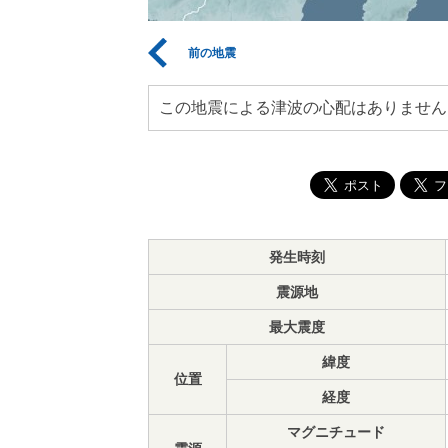
前の地震
この地震による津波の心配はありません
発生時刻
震源地
最大震度
緯度
位置
経度
マグニチュード