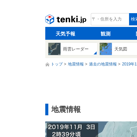
tenki.jp
検
天気予報
観測
雨雲レーダー
天気図
トップ
地震情報
過去の地震情報
2019年
地震情報