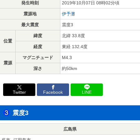
発生時刻
2019年10月07日 08時02分頃
震源地
伊予灘
最大震度
震度3
緯度
北緯 33.8度
位置
経度
東経 132.4度
マグニチュード
M4.3
震源
深さ
約50km
Twitter
Facebook
LINE
震度3
広島県
呉市
江田島市