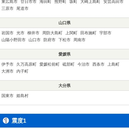
東広島市
廿日市市
海田町
熊野町
坂町
大崎上島町
安芸高田市
三原市
尾道市
山口県
岩国市
光市
柳井市
周防大島町
上関町
田布施町
宇部市
山陽小野田市
山口市
防府市
下松市
周南市
愛媛県
伊予市
久万高原町
愛媛松前町
砥部町
今治市
西条市
上島町
大洲市
内子町
大分県
国東市
姫島村
震度1