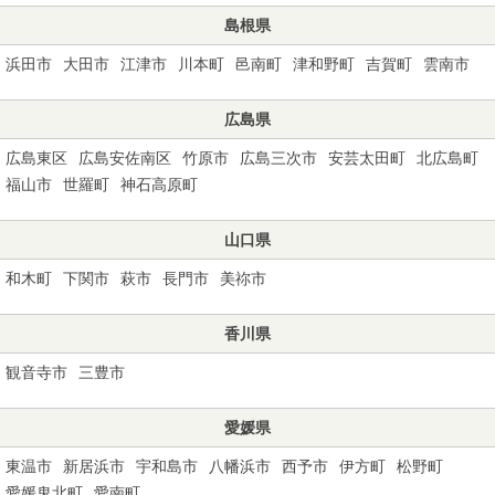
島根県
浜田市
大田市
江津市
川本町
邑南町
津和野町
吉賀町
雲南市
広島県
広島東区
広島安佐南区
竹原市
広島三次市
安芸太田町
北広島町
福山市
世羅町
神石高原町
山口県
和木町
下関市
萩市
長門市
美祢市
香川県
観音寺市
三豊市
愛媛県
東温市
新居浜市
宇和島市
八幡浜市
西予市
伊方町
松野町
愛媛鬼北町
愛南町