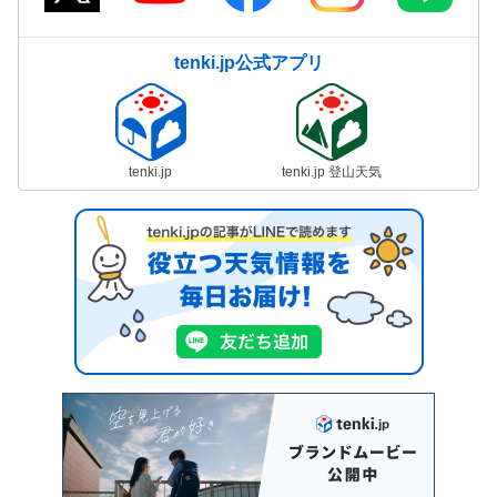
tenki.jp公式アプリ
tenki.jp
tenki.jp 登山天気