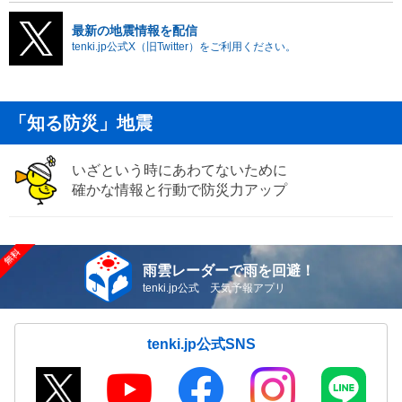
最新の地震情報を配信
tenki.jp公式X（旧Twitter）をご利用ください。
「知る防災」地震
いざという時にあわてないために
確かな情報と行動で防災力アップ
雨雲レーダーで雨を回避！
tenki.jp公式 天気予報アプリ
tenki.jp公式SNS