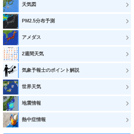
天気図
PM2.5分布予測
アメダス
2週間天気
気象予報士のポイント解説
世界天気
地震情報
熱中症情報