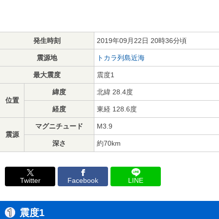
発生時刻
2019年09月22日 20時36分頃
震源地
トカラ列島近海
最大震度
震度1
緯度
北緯 28.4度
位置
経度
東経 128.6度
マグニチュード
M3.9
震源
深さ
約70km
Twitter
Facebook
LINE
震度1