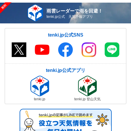
雨雲レーダーで雨を回避！
tenki.jp公式 天気予報アプリ
tenki.jp公式SNS
tenki.jp公式アプリ
tenki.jp
tenki.jp 登山天気