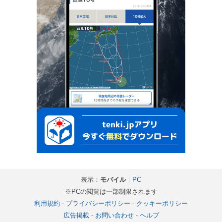
表示：
モバイル
｜
PC
※PCの閲覧は一部制限されます
利用規約
-
プライバシーポリシー
-
クッキーポリシー
広告掲載
-
お問い合わせ
-
ヘルプ