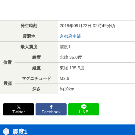
発生時刻
2019年09月22日 02時49分頃
震源地
京都府南部
最大震度
震度1
緯度
北緯 35.0度
位置
経度
東経 135.5度
マグニチュード
M2.9
震源
深さ
約10km
Twitter
Facebook
LINE
震度1