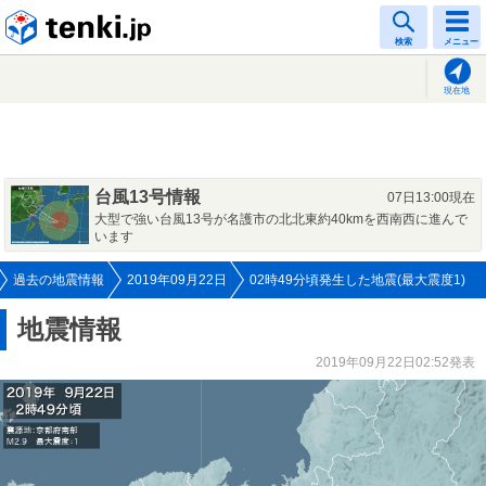
tenki.jp
検索
メニュー
現在地
台風13号情報
07日13:00現在
大型で強い台風13号が名護市の北北東約40kmを西南西に進んで
います
過去の地震情報
2019年09月22日
02時49分頃発生した地震(最大震度1)
地震情報
2019年09月22日02:52発表