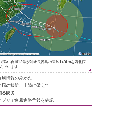
で強い台風13号が沖永良部島の東約140kmを西北西
んでいます
台風情報のみかた
台風の接近、上陸に備えて
知る防災
アプリで台風進路予報を確認