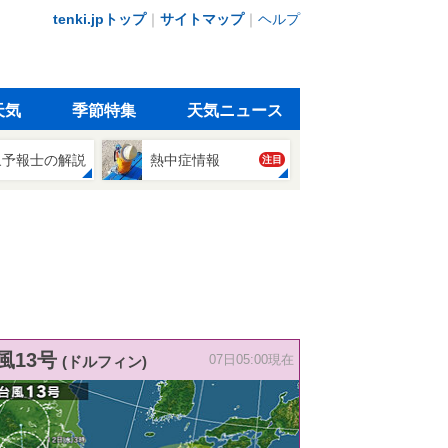
tenki.jpトップ
｜
サイトマップ
｜
ヘルプ
天気
季節特集
天気ニュース
象予報士の解説
熱中症情報
注目
風13号
(ドルフィン)
07日05:00現在