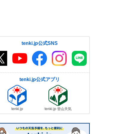
tenki.jp公式SNS
tenki.jp公式アプリ
tenki.jp
tenki.jp 登山天気