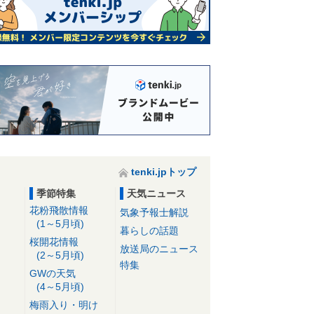
tenki.jpトップ
季節特集
天気ニュース
花粉飛散情報
気象予報士解説
(1～5月頃)
暮らしの話題
桜開花情報
放送局のニュース
(2～5月頃)
特集
GWの天気
(4～5月頃)
梅雨入り・明け