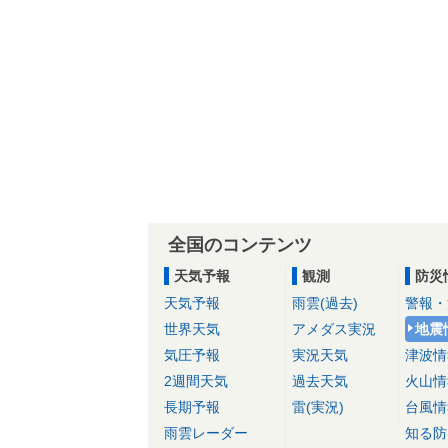
全国のコンテンツ
天気予報
観測
防災
天気予報
雨雲(過去)
警報・
世界天気
アメダス実況
地震
気圧予報
実況天気
津波情
2週間天気
過去天気
火山情
長期予報
雷(実況)
台風情
雨雲レーダー
知る防