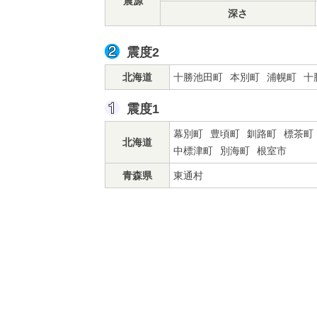
震源
深さ
震度2
北海道
十勝池田町
本別町
浦幌町
十
震度1
幕別町
豊頃町
釧路町
標茶町
北海道
中標津町
別海町
根室市
青森県
東通村