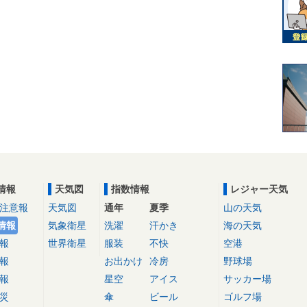
情報
天気図
指数情報
レジャー天気
注意報
天気図
通年
夏季
山の天気
情報
気象衛星
洗濯
汗かき
海の天気
報
世界衛星
服装
不快
空港
報
お出かけ
冷房
野球場
報
星空
アイス
サッカー場
災
傘
ビール
ゴルフ場