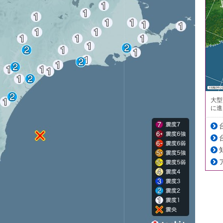
大型
に進