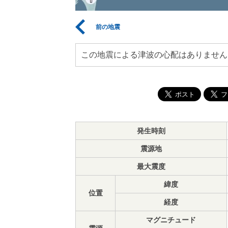
前の地震
この地震による津波の心配はありません
発生時刻
震源地
最大震度
緯度
位置
経度
マグニチュード