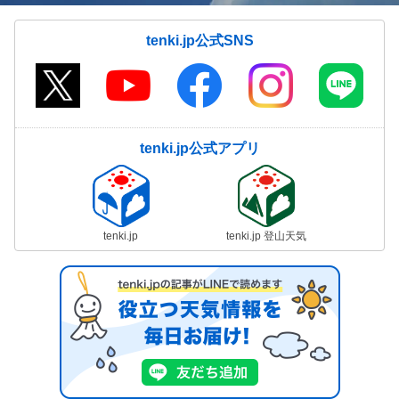
tenki.jp公式SNS
tenki.jp公式アプリ
tenki.jp
tenki.jp 登山天気