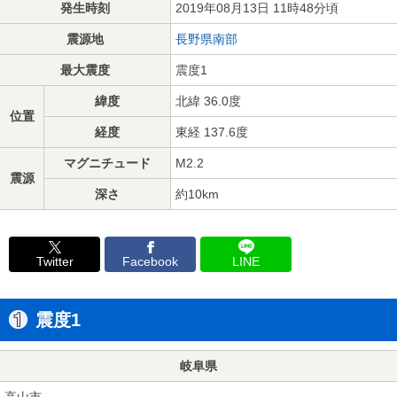
発生時刻
2019年08月13日 11時48分頃
震源地
長野県南部
最大震度
震度1
緯度
北緯 36.0度
位置
経度
東経 137.6度
マグニチュード
M2.2
震源
深さ
約10km
Twitter
Facebook
LINE
震度1
岐阜県
高山市