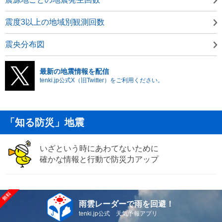
震度3以上の地域別観測回数
震央分布図
最新の地震情報を配信
tenki.jp公式X（旧Twitter）をご利用ください。
「知る防災」地震
いざという時にあわてないために
確かな情報と行動で防災力アップ
雨雲レーダーで雨を回避！
tenki.jp公式 天気予報アプリ