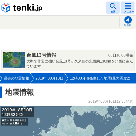
tenki.jp
検索
メニュー
現在地
台風13号情報
08日10:00現在
大型で非常に強い台風13号が久米島の北西約130kmを北西に進ん
でいます
過去の地震情報
2019年08月10日
12時33分頃発生した地震(最大震度2)
地震情報
2019年08月10日12:36発表