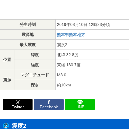
発生時刻
2019年08月10日 12時33分頃
震源地
熊本県熊本地方
最大震度
震度2
緯度
北緯 32.8度
位置
経度
東経 130.7度
マグニチュード
M3.0
震源
深さ
約10km
Twitter
Facebook
LINE
震度2