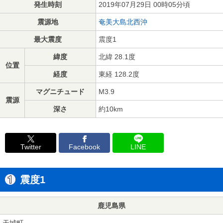
発生時刻
2019年07月29日 00時05分頃
震源地
奄美大島北西沖
最大震度
震度1
緯度
北緯 28.1度
位置
経度
東経 128.2度
マグニチュード
M3.9
震源
深さ
約10km
Twitter
Facebook
LINE
震度1
鹿児島県
天城町