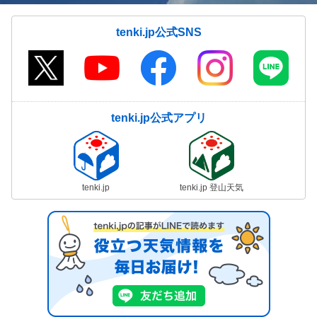
tenki.jp公式SNS
tenki.jp公式アプリ
tenki.jp
tenki.jp 登山天気