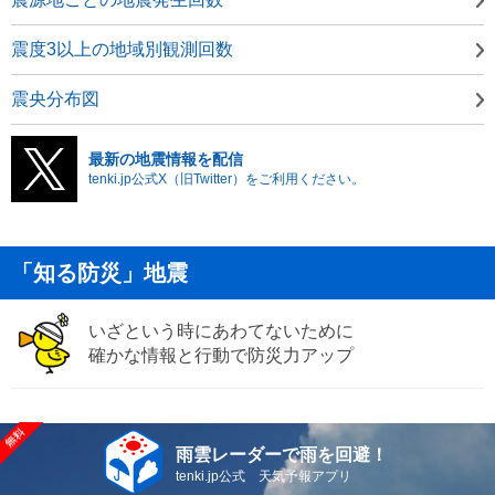
震度3以上の地域別観測回数
震央分布図
最新の地震情報を配信
tenki.jp公式X（旧Twitter）をご利用ください。
「知る防災」地震
いざという時にあわてないために
確かな情報と行動で防災力アップ
雨雲レーダーで雨を回避！
tenki.jp公式 天気予報アプリ