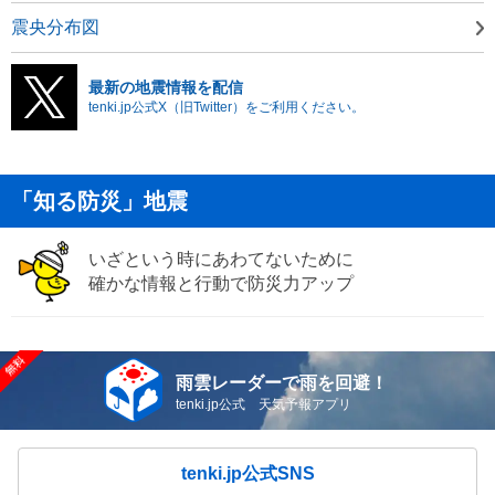
震央分布図
最新の地震情報を配信
tenki.jp公式X（旧Twitter）をご利用ください。
「知る防災」地震
いざという時にあわてないために
確かな情報と行動で防災力アップ
雨雲レーダーで雨を回避！
tenki.jp公式 天気予報アプリ
tenki.jp公式SNS