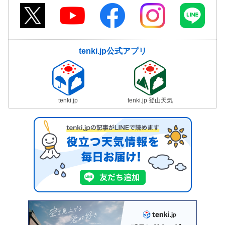
tenki.jp公式アプリ
tenki.jp
tenki.jp 登山天気