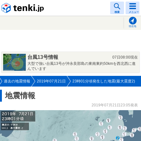
tenki.jp
検索
メニュー
現在地
台風13号情報
07日08:00現在
大型で強い台風13号が沖永良部島の東南東約50kmを西北西に進
んでいます
過去の地震情報
2019年07月21日
23時01分頃発生した地震(最大震度2)
地震情報
2019年07月21日23:05発表