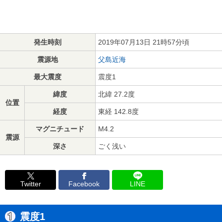
発生時刻
2019年07月13日 21時57分頃
震源地
父島近海
最大震度
震度1
緯度
北緯 27.2度
位置
経度
東経 142.8度
マグニチュード
M4.2
震源
深さ
ごく浅い
Twitter
Facebook
LINE
震度1