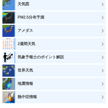
天気図
PM2.5分布予測
アメダス
2週間天気
気象予報士のポイント解説
世界天気
地震情報
熱中症情報