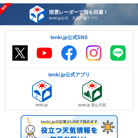
雨雲レーダーで雨を回避！
tenki.jp公式 天気予報アプリ
tenki.jp公式SNS
tenki.jp公式アプリ
tenki.jp
tenki.jp 登山天気