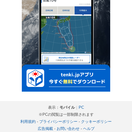
表示：
モバイル
｜
PC
※PCの閲覧は一部制限されます
利用規約
-
プライバシーポリシー
-
クッキーポリシー
広告掲載
-
お問い合わせ
-
ヘルプ