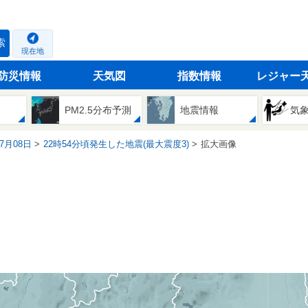
索
現在地
防災情報
天気図
指数情報
レジャー
PM2.5分布予測
地震情報
気
07月08日
22時54分頃発生した地震(最大震度3)
拡大画像