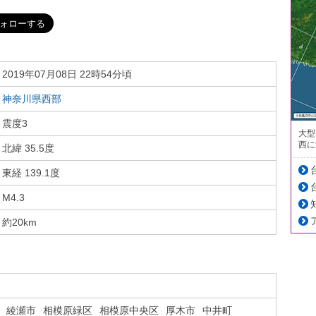
2019年07月08日 22時54分頃
神奈川県西部
震度3
大型
西に
北緯 35.5度
東経 139.1度
M4.3
約20km
綾瀬市
相模原緑区
相模原中央区
厚木市
中井町