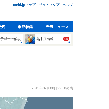
tenki.jpトップ
｜
サイトマップ
｜
ヘルプ
天気
季節特集
天気ニュース
象予報士の解説
熱中症情報
注目
2019年07月08日22:58発表