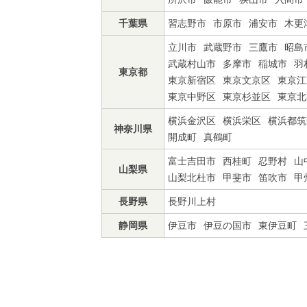
千葉県
習志野市
市原市
浦安市
木更
立川市
武蔵野市
三鷹市
昭島
武蔵村山市
多摩市
稲城市
羽
東京都
東京新宿区
東京文京区
東京江
東京中野区
東京杉並区
東京北
横浜金沢区
横浜栄区
横浜都筑
神奈川県
開成町
真鶴町
富士吉田市
西桂町
忍野村
山
山梨県
山梨北杜市
甲斐市
笛吹市
甲
長野県
長野川上村
静岡県
伊豆市
伊豆の国市
東伊豆町