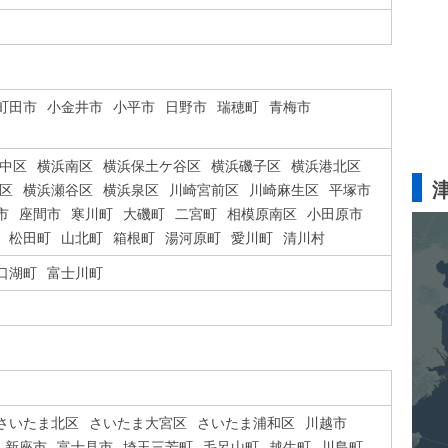
町田市
小金井市
小平市
日野市
瑞穂町
青梅市
中区
横浜南区
横浜保土ケ谷区
横浜磯子区
横浜港北区
区
横浜瀬谷区
横浜泉区
川崎宮前区
川崎麻生区
平塚市
市
座間市
寒川町
大磯町
二宮町
相模原南区
小田原市
松田町
山北町
箱根町
湯河原町
愛川町
清川村
口湖町
富士川町
さいたま北区
さいたま大宮区
さいたま浦和区
川越市
新座市
富士見市
埼玉三芳町
毛呂山町
越生町
川島町