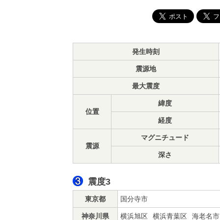
発生時刻
震源地
最大震度
緯度
位置
経度
マグニチュード
震源
深さ
震度3
東京都
国分寺市
神奈川県
横浜旭区
横浜青葉区
海老名市