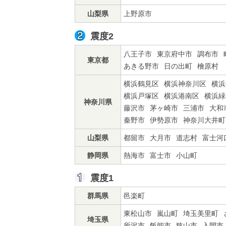
山梨県
上野原市
震度2
八王子市
東京府中市
調布市
東京都
あきる野市
日の出町
檜原村
横浜鶴見区
横浜神奈川区
横浜
横浜戸塚区
横浜港南区
横浜緑
神奈川県
藤沢市
茅ヶ崎市
三浦市
大和
秦野市
伊勢原市
神奈川大井町
山梨県
都留市
大月市
道志村
富士河
静岡県
熱海市
富士市
小山町
震度1
群馬県
邑楽町
東松山市
嵐山町
埼玉美里町
埼玉県
所沢市
飯能市
狭山市
入間市