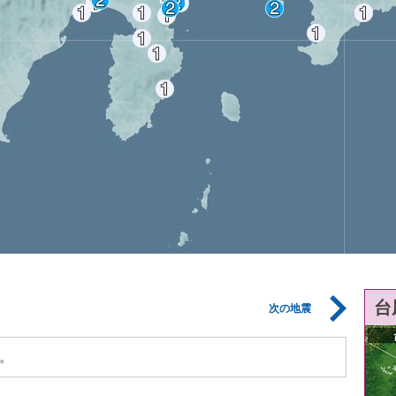
台
次の地震
。