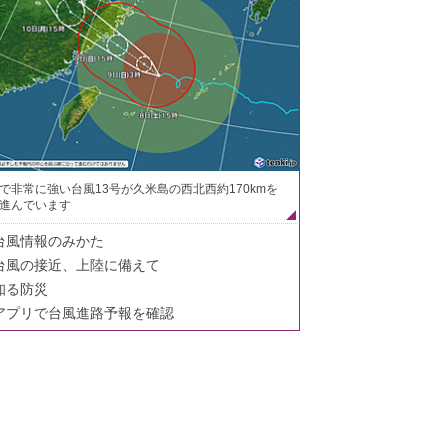
で非常に強い台風13号が久米島の西北西約170kmを
進んでいます
台風情報のみかた
台風の接近、上陸に備えて
知る防災
アプリで台風進路予報を確認