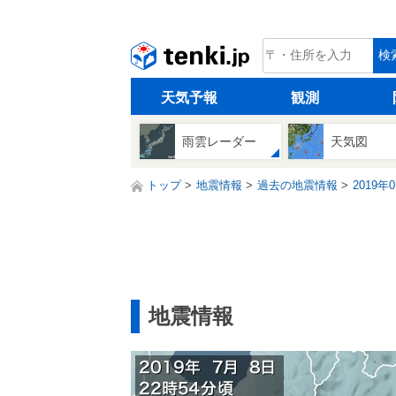
tenki.jp
検
天気予報
観測
雨雲レーダー
天気図
トップ
地震情報
過去の地震情報
2019年
地震情報