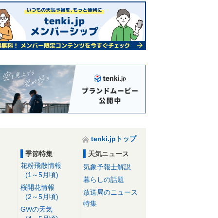
tenki.jpトップ
季節特集
天気ニュース
花粉飛散情報
気象予報士解説
(1～5月頃)
暮らしの話題
桜開花情報
放送局のニュース
(2～5月頃)
特集
GWの天気