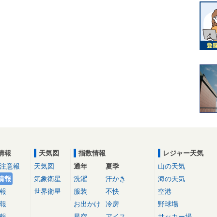
情報
天気図
指数情報
レジャー天気
注意報
天気図
通年
夏季
山の天気
情報
気象衛星
洗濯
汗かき
海の天気
報
世界衛星
服装
不快
空港
報
お出かけ
冷房
野球場
報
星空
アイス
サッカー場