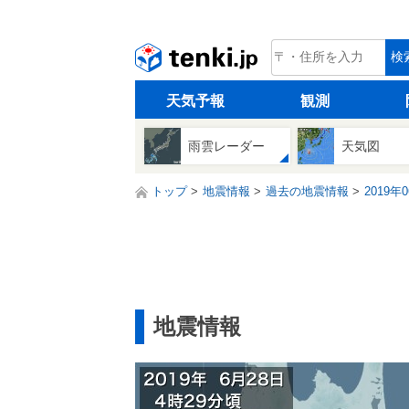
tenki.jp
検
天気予報
観測
雨雲レーダー
天気図
トップ
地震情報
過去の地震情報
2019年
地震情報