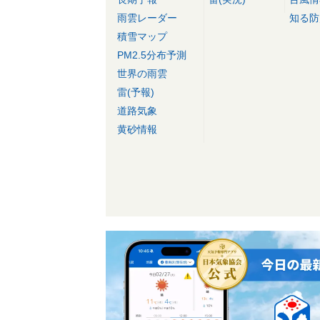
雨雲レーダー
知る防
積雪マップ
PM2.5分布予測
世界の雨雲
雷(予報)
道路気象
黄砂情報