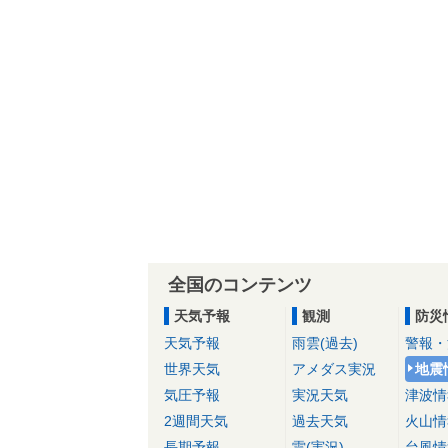
全国のコンテンツ
天気予報
観測
防災
天気予報
雨雲(過去)
警報・
世界天気
アメダス実況
地震
気圧予報
実況天気
津波情
2週間天気
過去天気
火山情
長期予報
雷(実況)
台風情