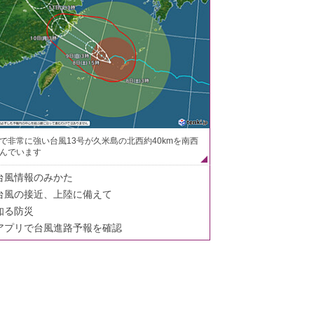
で非常に強い台風13号が久米島の北西約40kmを南西
んでいます
台風情報のみかた
台風の接近、上陸に備えて
知る防災
アプリで台風進路予報を確認