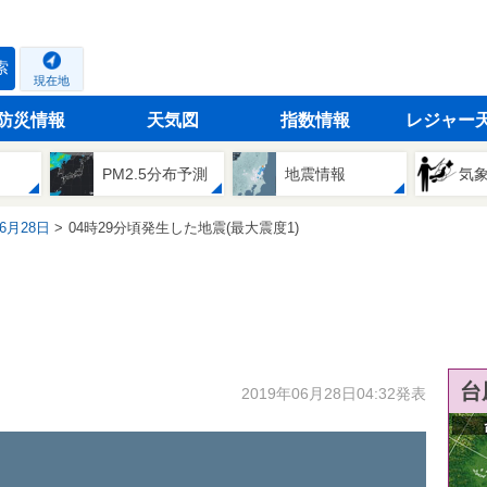
索
現在地
防災情報
天気図
指数情報
レジャー
PM2.5分布予測
地震情報
気
06月28日
04時29分頃発生した地震(最大震度1)
台
2019年06月28日04:32発表