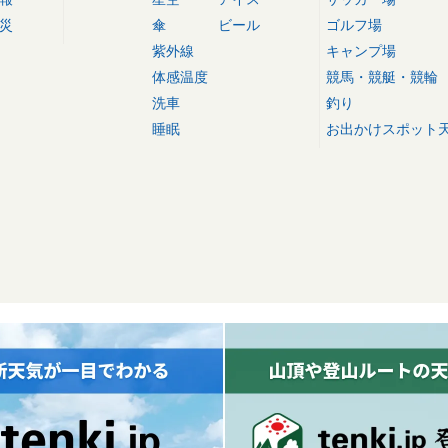
災
傘
ビール
ゴルフ場
紫外線
キャンプ場
体感温度
競馬・競艇・競輪
洗車
釣り
睡眠
お出かけスポット