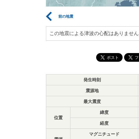
前の地震
この地震による津波の心配はありません
発生時刻
震源地
最大震度
緯度
位置
経度
マグニチュード