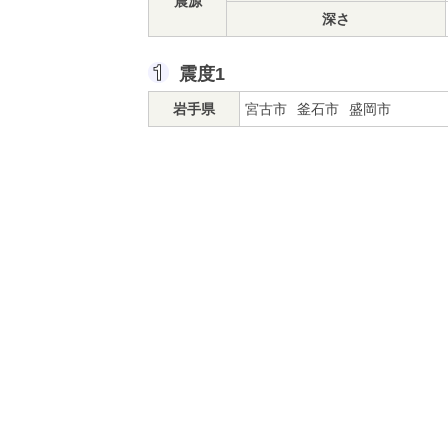
震源
深さ
震度1
岩手県
宮古市
釜石市
盛岡市