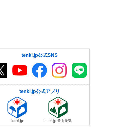
tenki.jp公式SNS
tenki.jp公式アプリ
tenki.jp
tenki.jp 登山天気