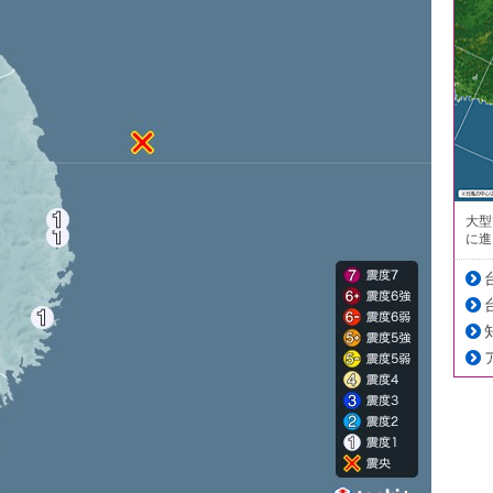
大型
に進