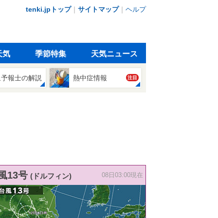
tenki.jpトップ
｜
サイトマップ
｜
ヘルプ
天気
季節特集
天気ニュース
象予報士の解説
熱中症情報
注目
風13号
(ドルフィン)
08日03:00現在