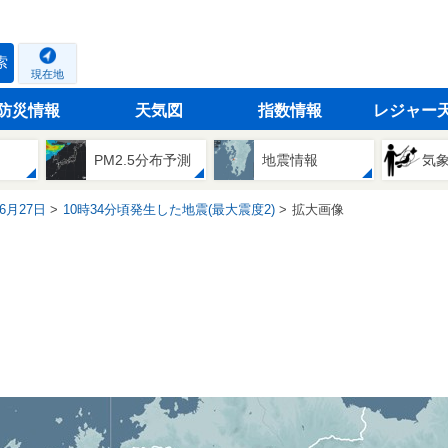
索
現在地
防災情報
天気図
指数情報
レジャー
PM2.5分布予測
地震情報
気
06月27日
10時34分頃発生した地震(最大震度2)
拡大画像