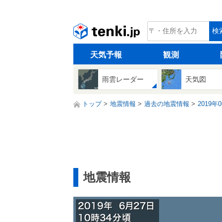
tenki.jp
検
天気予報
観測
雨雲レーダー
天気図
トップ
地震情報
過去の地震情報
2019年
地震情報