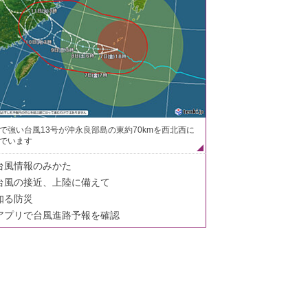
で強い台風13号が沖永良部島の東約70kmを西北西に
でいます
台風情報のみかた
台風の接近、上陸に備えて
知る防災
アプリで台風進路予報を確認