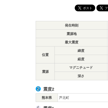
発生時刻
震源地
最大震度
緯度
位置
経度
マグニチュード
震源
深さ
震度2
熊本県
芦北町