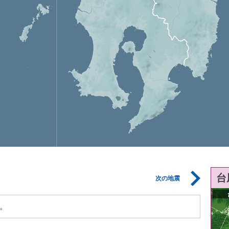
台
次の地震
。