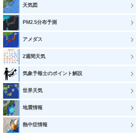
天気図
PM2.5分布予測
アメダス
2週間天気
気象予報士のポイント解説
世界天気
地震情報
熱中症情報