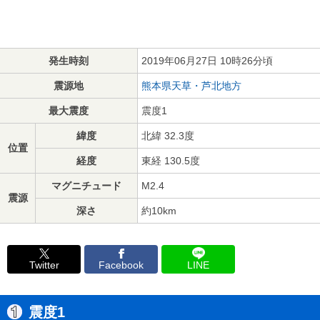
発生時刻
2019年06月27日 10時26分頃
震源地
熊本県天草・芦北地方
最大震度
震度1
緯度
北緯 32.3度
位置
経度
東経 130.5度
マグニチュード
M2.4
震源
深さ
約10km
Twitter
Facebook
LINE
震度1