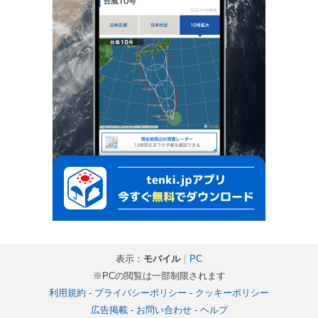
表示：
モバイル
｜
PC
※PCの閲覧は一部制限されます
利用規約
-
プライバシーポリシー
-
クッキーポリシー
広告掲載
-
お問い合わせ
-
ヘルプ