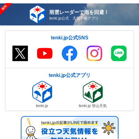
雨雲レーダーで雨を回避！
tenki.jp公式 天気予報アプリ
tenki.jp公式SNS
tenki.jp公式アプリ
tenki.jp
tenki.jp 登山天気