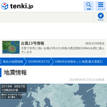
tenki.jp
検索
メニュー
現在地
台風13号情報
08日14:00現在
大型で非常に強い台風13号が久米島の西北西約160kmを西に進ん
でいます
過去の地震情報
2019年06月27日
10時26分頃発生した地震(最大震度1)
地震情報
2019年06月27日10:29発表