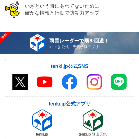
いざという時にあわてないために
確かな情報と行動で防災力アップ
雨雲レーダーで雨を回避！
tenki.jp公式 天気予報アプリ
tenki.jp公式SNS
tenki.jp公式アプリ
tenki.jp
tenki.jp 登山天気