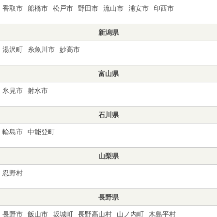
香取市
船橋市
松戸市
野田市
流山市
浦安市
印西市
新潟県
湯沢町
糸魚川市
妙高市
富山県
氷見市
射水市
石川県
輪島市
中能登町
山梨県
忍野村
長野県
長野市
飯山市
坂城町
長野高山村
山ノ内町
木島平村