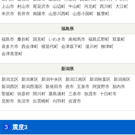
上山市
村山市
尾花沢市
山辺町
中山町
河北町
西川町
大江町
米沢市
長井市
南陽市
山形川西町
山形小国町
飯豊町
福島県
福島市
桑折町
国見町
いわき市
南相馬市
福島広野町
双葉町
喜多方市
西会津町
猪苗代町
会津坂下町
湯川村
柳津町
会津美里町
新潟県
新潟北区
新潟東区
新潟中央区
新潟江南区
新潟秋葉区
新潟南区
新潟西区
新潟西蒲区
新発田市
燕市
五泉市
阿賀野市
胎内市
聖籠町
弥彦村
関川村
粟島浦村
三条市
加茂市
十日町市
見附市
魚沼市
出雲崎町
刈羽村
佐渡市
震度3