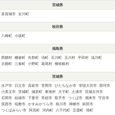
宮城県
多賀城市
女川町
秋田県
八峰町
小坂町
福島県
西郷村
棚倉町
矢祭町
塙町
石川町
玉川村
平田村
浅川町
古殿町
三春町
小野町
葛尾村
檜枝岐村
茨城県
水戸市
日立市
高萩市
笠間市
ひたちなか市
常陸大宮市
那珂市
小美玉市
茨城町
城里町
東海村
大子町
土浦市
茨城古河市
石岡市
結城市
下妻市
常総市
取手市
つくば市
潮来市
守谷市
筑西市
稲敷市
かすみがうら市
桜川市
神栖市
鉾田市
つくばみらい市
阿見町
河内町
八千代町
五霞町
境町