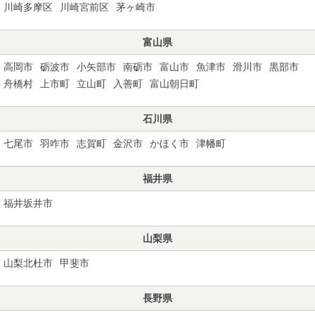
川崎多摩区
川崎宮前区
茅ヶ崎市
富山県
高岡市
砺波市
小矢部市
南砺市
富山市
魚津市
滑川市
黒部市
舟橋村
上市町
立山町
入善町
富山朝日町
石川県
七尾市
羽咋市
志賀町
金沢市
かほく市
津幡町
福井県
福井坂井市
山梨県
山梨北杜市
甲斐市
長野県