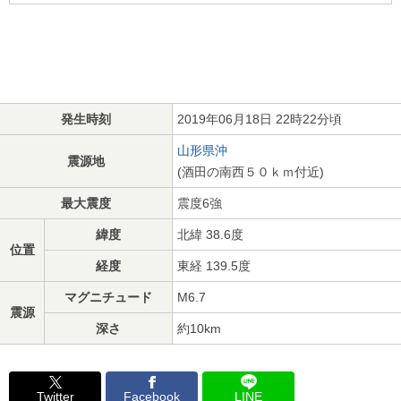
発生時刻
2019年06月18日 22時22分頃
山形県沖
震源地
(酒田の南西５０ｋｍ付近)
最大震度
震度6強
緯度
北緯 38.6度
位置
経度
東経 139.5度
マグニチュード
M6.7
震源
深さ
約10km
Twitter
Facebook
LINE