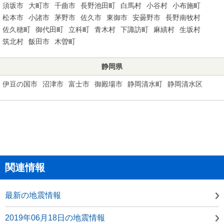
須坂市
大町市
千曲市
長野池田町
白馬村
小谷村
小布施町
松本市
小諸市
茅野市
佐久市
東御市
安曇野市
長野南牧村
佐久穂町
御代田町
立科町
青木村
下諏訪町
麻績村
生坂村
筑北村
飯田市
木曽町
静岡県
伊豆の国市
沼津市
富士市
御殿場市
静岡清水町
静岡清水区
関連情報
最新の地震情報
2019年06月18日の地震情報