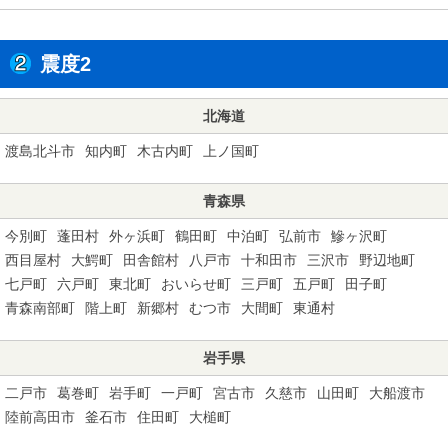
震度2
北海道
渡島北斗市
知内町
木古内町
上ノ国町
青森県
今別町
蓬田村
外ヶ浜町
鶴田町
中泊町
弘前市
鰺ヶ沢町
西目屋村
大鰐町
田舎館村
八戸市
十和田市
三沢市
野辺地町
七戸町
六戸町
東北町
おいらせ町
三戸町
五戸町
田子町
青森南部町
階上町
新郷村
むつ市
大間町
東通村
岩手県
二戸市
葛巻町
岩手町
一戸町
宮古市
久慈市
山田町
大船渡市
陸前高田市
釜石市
住田町
大槌町