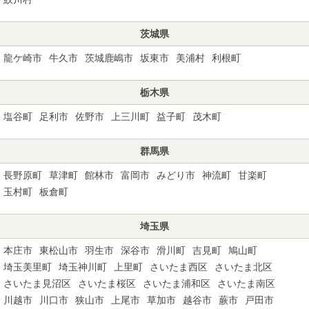
茨城県
龍ケ崎市
牛久市
茨城鹿嶋市
坂東市
美浦村
利根町
栃木県
塩谷町
足利市
佐野市
上三川町
益子町
茂木町
群馬県
長野原町
草津町
館林市
富岡市
みどり市
神流町
甘楽町
玉村町
板倉町
埼玉県
本庄市
東松山市
羽生市
深谷市
滑川町
吉見町
鳩山町
埼玉美里町
埼玉神川町
上里町
さいたま西区
さいたま北区
さいたま見沼区
さいたま桜区
さいたま浦和区
さいたま南区
川越市
川口市
狭山市
上尾市
草加市
越谷市
蕨市
戸田市