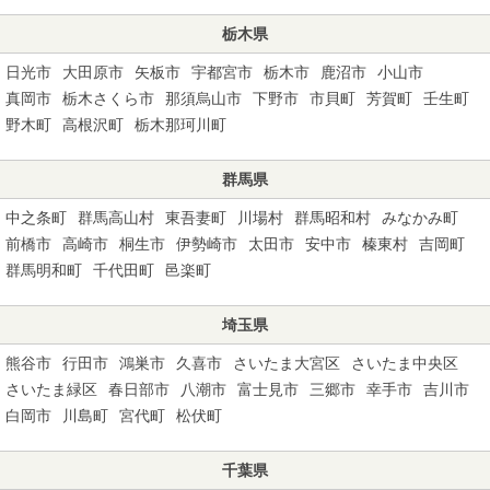
栃木県
日光市
大田原市
矢板市
宇都宮市
栃木市
鹿沼市
小山市
真岡市
栃木さくら市
那須烏山市
下野市
市貝町
芳賀町
壬生町
野木町
高根沢町
栃木那珂川町
群馬県
中之条町
群馬高山村
東吾妻町
川場村
群馬昭和村
みなかみ町
前橋市
高崎市
桐生市
伊勢崎市
太田市
安中市
榛東村
吉岡町
群馬明和町
千代田町
邑楽町
埼玉県
熊谷市
行田市
鴻巣市
久喜市
さいたま大宮区
さいたま中央区
さいたま緑区
春日部市
八潮市
富士見市
三郷市
幸手市
吉川市
白岡市
川島町
宮代町
松伏町
千葉県