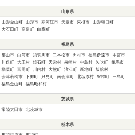
山形県
山形金山町
山形市
寒河江市
天童市
東根市
山形朝日町
大石田町
高畠町
白鷹町
福島県
郡山市
白河市
須賀川市
二本松市
田村市
福島伊達市
本宮市
川俣町
大玉村
鏡石町
天栄村
泉崎村
中島村
矢吹町
相馬市
楢葉町
富岡町
川内村
大熊町
浪江町
新地町
飯舘村
会津若松市
下郷町
只見町
南会津町
北塩原村
磐梯町
三島町
福島金山町
福島昭和村
茨城県
常陸太田市
北茨城市
栃木県
那須塩原市
那須町