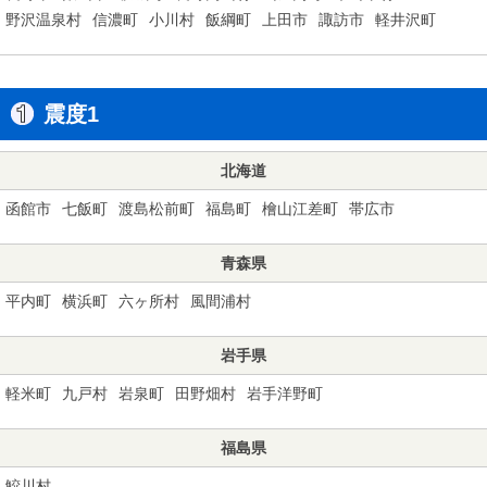
野沢温泉村
信濃町
小川村
飯綱町
上田市
諏訪市
軽井沢町
震度1
北海道
函館市
七飯町
渡島松前町
福島町
檜山江差町
帯広市
青森県
平内町
横浜町
六ヶ所村
風間浦村
岩手県
軽米町
九戸村
岩泉町
田野畑村
岩手洋野町
福島県
鮫川村