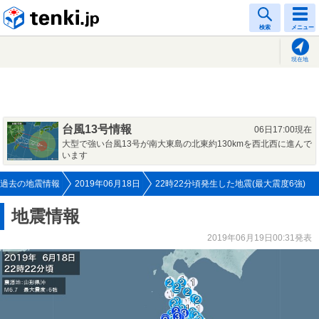
tenki.jp
検索
メニュー
現在地
台風13号情報
06日17:00現在
大型で強い台風13号が南大東島の北東約130kmを西北西に進んで
います
過去の地震情報
2019年06月18日
22時22分頃発生した地震(最大震度6強)
地震情報
2019年06月19日00:31発表