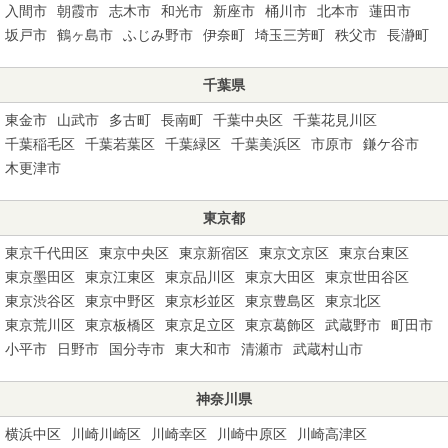
入間市
朝霞市
志木市
和光市
新座市
桶川市
北本市
蓮田市
坂戸市
鶴ヶ島市
ふじみ野市
伊奈町
埼玉三芳町
秩父市
長瀞町
千葉県
東金市
山武市
多古町
長南町
千葉中央区
千葉花見川区
千葉稲毛区
千葉若葉区
千葉緑区
千葉美浜区
市原市
鎌ケ谷市
木更津市
東京都
東京千代田区
東京中央区
東京新宿区
東京文京区
東京台東区
東京墨田区
東京江東区
東京品川区
東京大田区
東京世田谷区
東京渋谷区
東京中野区
東京杉並区
東京豊島区
東京北区
東京荒川区
東京板橋区
東京足立区
東京葛飾区
武蔵野市
町田市
小平市
日野市
国分寺市
東大和市
清瀬市
武蔵村山市
神奈川県
横浜中区
川崎川崎区
川崎幸区
川崎中原区
川崎高津区