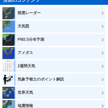
注目のコンテンツ
雨雲レーダー
天気図
PM2.5分布予測
アメダス
2週間天気
気象予報士のポイント解説
世界天気
地震情報