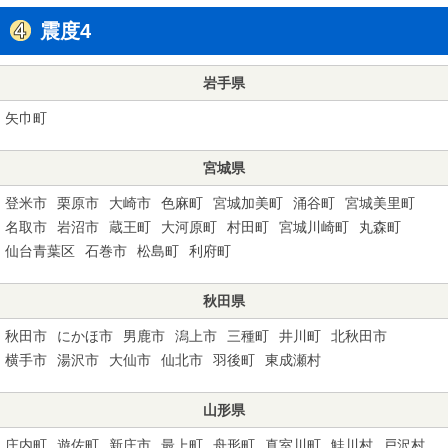
震度4
岩手県
矢巾町
宮城県
登米市
栗原市
大崎市
色麻町
宮城加美町
涌谷町
宮城美里町
名取市
岩沼市
蔵王町
大河原町
村田町
宮城川崎町
丸森町
仙台青葉区
石巻市
松島町
利府町
秋田県
秋田市
にかほ市
男鹿市
潟上市
三種町
井川町
北秋田市
横手市
湯沢市
大仙市
仙北市
羽後町
東成瀬村
山形県
庄内町
遊佐町
新庄市
最上町
舟形町
真室川町
鮭川村
戸沢村