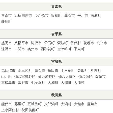
青森県
青森市
五所川原市
つがる市
板柳町
黒石市
平川市
深浦町
藤崎町
岩手県
盛岡市
八幡平市
滝沢市
雫石町
紫波町
普代村
花巻市
北上市
遠野市
一関市
奥州市
西和賀町
金ケ崎町
平泉町
宮城県
気仙沼市
南三陸町
白石市
角田市
七ヶ宿町
柴田町
亘理町
山元町
仙台宮城野区
仙台若林区
仙台太白区
仙台泉区
塩竈市
東松島市
富谷市
七ヶ浜町
大和町
大郷町
大衡村
秋田県
能代市
藤里町
五城目町
八郎潟町
大潟村
大館市
鹿角市
上小阿仁村
秋田美郷町