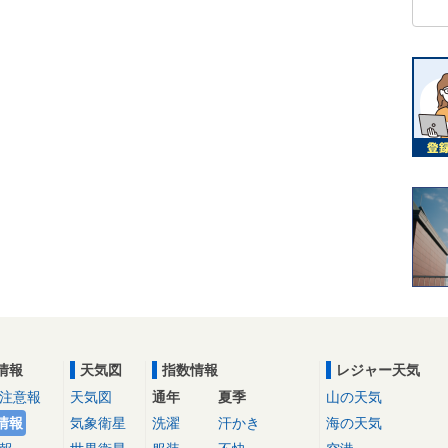
情報
天気図
指数情報
レジャー天気
注意報
天気図
通年
夏季
山の天気
情報
気象衛星
洗濯
汗かき
海の天気