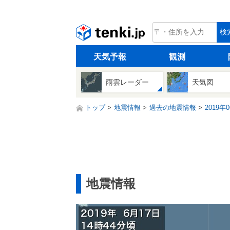
tenki.jp
検
天気予報
観測
雨雲レーダー
天気図
トップ
地震情報
過去の地震情報
2019年
地震情報