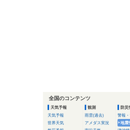
全国のコンテンツ
天気予報
観測
防災
天気予報
雨雲(過去)
警報・
世界天気
アメダス実況
地震