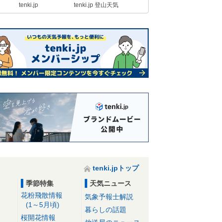
tenki.jp
tenki.jp 登山天気
tenki.jpトップ
季節特集
天気ニュース
花粉飛散情報
気象予報士解説
(1～5月頃)
暮らしの話題
桜開花情報