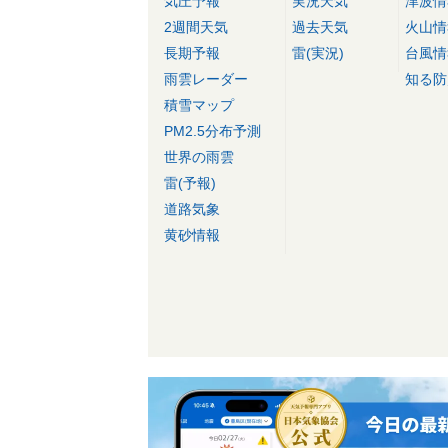
気圧予報
実況天気
津波情
2週間天気
過去天気
火山情
長期予報
雷(実況)
台風情
雨雲レーダー
知る防
積雪マップ
PM2.5分布予測
世界の雨雲
雷(予報)
道路気象
黄砂情報