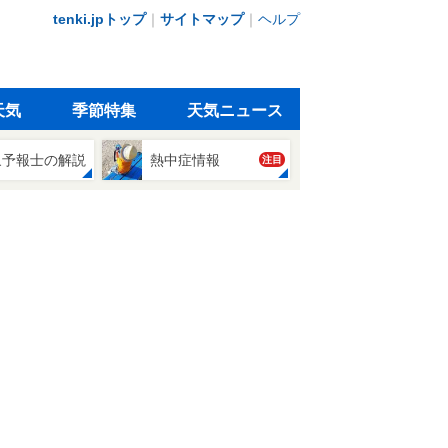
tenki.jpトップ
｜
サイトマップ
｜
ヘルプ
天気
季節特集
天気ニュース
象予報士の解説
熱中症情報
注目