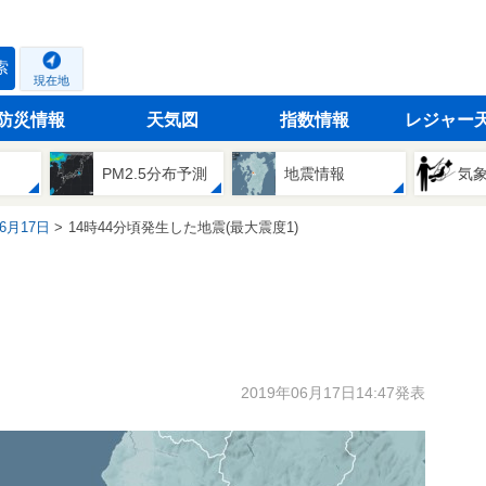
索
現在地
防災情報
天気図
指数情報
レジャー
PM2.5分布予測
地震情報
気
06月17日
14時44分頃発生した地震(最大震度1)
2019年06月17日14:47発表