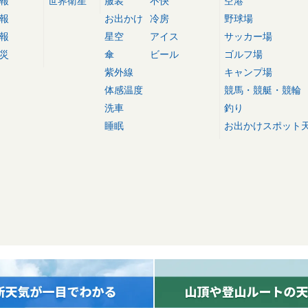
報
世界衛星
服装
不快
空港
報
お出かけ
冷房
野球場
報
星空
アイス
サッカー場
災
傘
ビール
ゴルフ場
紫外線
キャンプ場
体感温度
競馬・競艇・競輪
洗車
釣り
睡眠
お出かけスポット