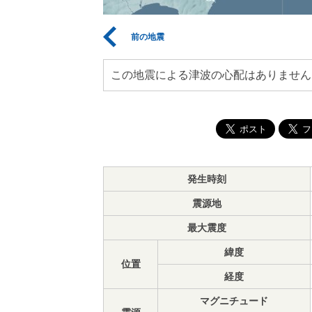
前の地震
この地震による津波の心配はありません
発生時刻
震源地
最大震度
緯度
位置
経度
マグニチュード