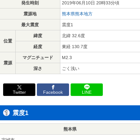
発生時刻
2019年06月10日 20時33分頃
震源地
熊本県熊本地方
最大震度
震度1
緯度
北緯 32.6度
位置
経度
東経 130.7度
マグニチュード
M2.3
震源
深さ
ごく浅い
Twitter
Facebook
LINE
震度1
熊本県
宇城市