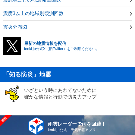
震度3以上の地域別観測回数
震央分布図
最新の地震情報を配信
tenki.jp公式X（旧Twitter）をご利用ください。
「知る防災」地震
いざという時にあわてないために
確かな情報と行動で防災力アップ
雨雲レーダーで雨を回避！
tenki.jp公式 天気予報アプリ