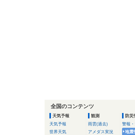
全国のコンテンツ
天気予報
観測
防災
天気予報
雨雲(過去)
警報・
世界天気
アメダス実況
地震