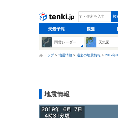
tenki.jp
検
天気予報
観測
雨雲レーダー
天気図
トップ
地震情報
過去の地震情報
2019年
地震情報