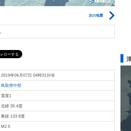
次の地震
。
2019年06月07日 04時31分頃
鳥取県中部
震度1
北緯 35.4度
東経 133.8度
M2.5