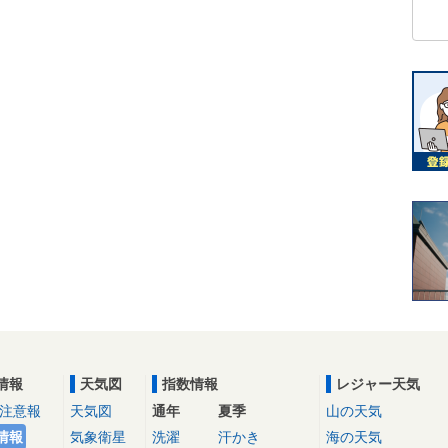
情報
天気図
指数情報
レジャー天気
注意報
天気図
通年
夏季
山の天気
情報
気象衛星
洗濯
汗かき
海の天気