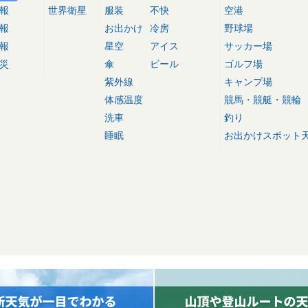
報
世界衛星
服装
不快
空港
報
お出かけ
冷房
野球場
報
星空
アイス
サッカー場
災
傘
ビール
ゴルフ場
紫外線
キャンプ場
体感温度
競馬・競艇・競輪
洗車
釣り
睡眠
お出かけスポット