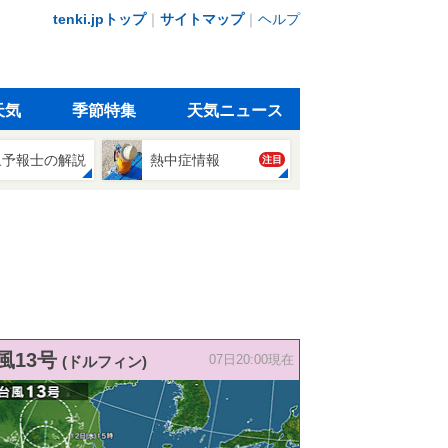
tenki.jpトップ
｜
サイトマップ
｜
ヘルプ
天気
季節特集
天気ニュース
象予報士の解説
熱中症情報
注目
風13号
(ドルフィン)
07日20:00現在