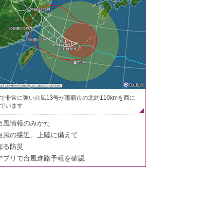
で非常に強い台風13号が那覇市の北約110kmを西に
でいます
台風情報のみかた
台風の接近、上陸に備えて
知る防災
アプリで台風進路予報を確認