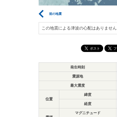
前の地震
この地震による津波の心配はありません
発生時刻
震源地
最大震度
緯度
位置
経度
マグニチュード