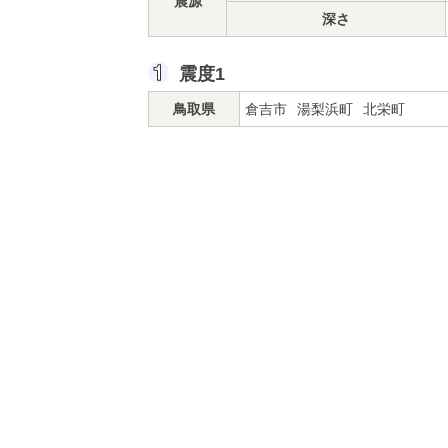
震源
深さ
震度1
鳥取県
倉吉市
湯梨浜町
北栄町