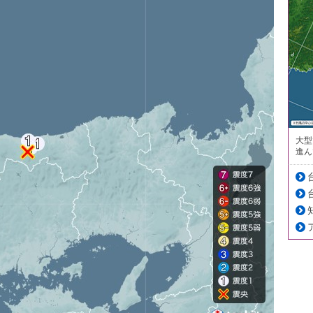
大型
進ん