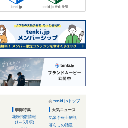
tenki.jp
tenki.jp 登山天気
tenki.jpトップ
季節特集
天気ニュース
花粉飛散情報
気象予報士解説
(1～5月頃)
暮らしの話題