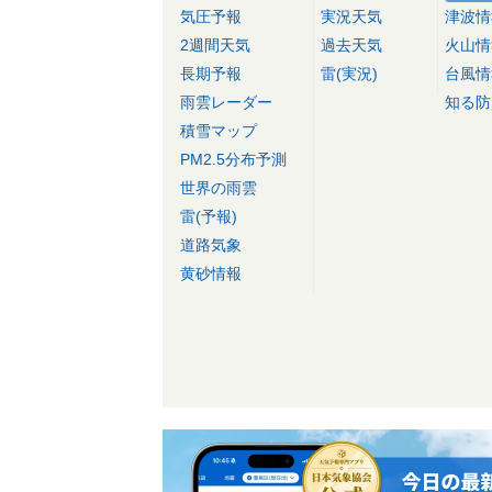
気圧予報
実況天気
津波情
2週間天気
過去天気
火山情
長期予報
雷(実況)
台風情
雨雲レーダー
知る防
積雪マップ
PM2.5分布予測
世界の雨雲
雷(予報)
道路気象
黄砂情報