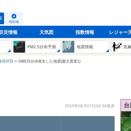
索
現在地
防災情報
天気図
指数情報
レジャー
PM2.5分布予測
地震情報
気
06月07日
04時31分頃発生した地震(最大震度1)
台
2019年06月07日04:34発表