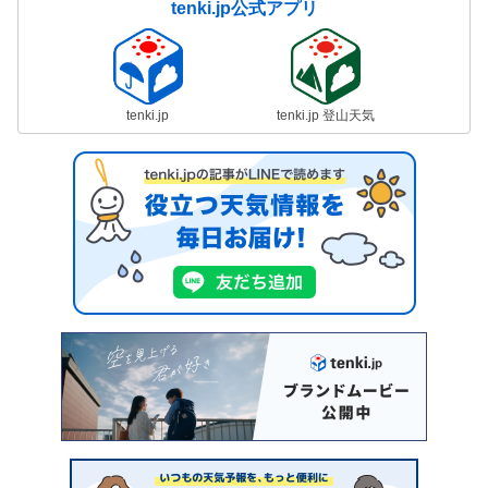
tenki.jp公式アプリ
tenki.jp
tenki.jp 登山天気