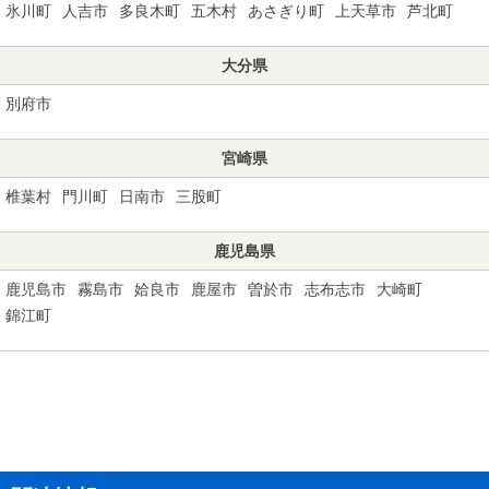
氷川町
人吉市
多良木町
五木村
あさぎり町
上天草市
芦北町
大分県
別府市
宮崎県
椎葉村
門川町
日南市
三股町
鹿児島県
鹿児島市
霧島市
姶良市
鹿屋市
曽於市
志布志市
大崎町
錦江町