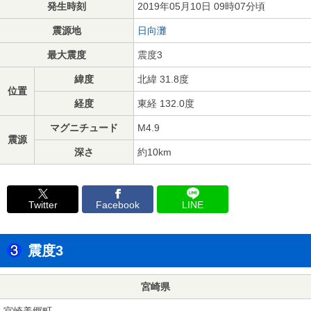
発生時刻
2019年05月10日 09時07分頃
震源地
日向灘
最大震度
震度3
緯度
北緯 31.8度
位置
経度
東経 132.0度
マグニチュード
M4.9
震源
深さ
約10km
Twitter
Facebook
LINE
震度3
宮崎県
宮崎美郷町