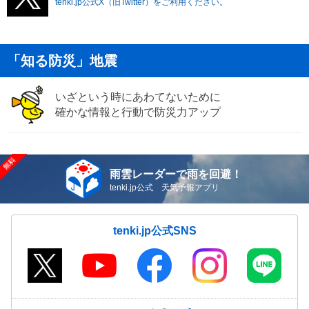
tenki.jp公式X（旧Twitter）をご利用ください。
「知る防災」地震
いざという時にあわてないために
確かな情報と行動で防災力アップ
雨雲レーダーで雨を回避！
tenki.jp公式 天気予報アプリ
tenki.jp公式SNS