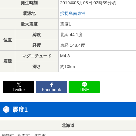
発生時刻
2019年05月08日 02時59分頃
震源地
択捉島南東沖
最大震度
震度1
緯度
北緯 44.1度
位置
経度
東経 148.4度
マグニチュード
M4.8
震源
深さ
約10km
Twitter
Facebook
LINE
震度1
北海道
標津町
別海町
根室市