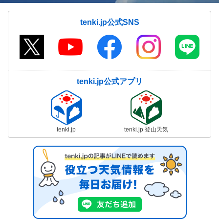
tenki.jp公式SNS
tenki.jp公式アプリ
tenki.jp
tenki.jp 登山天気