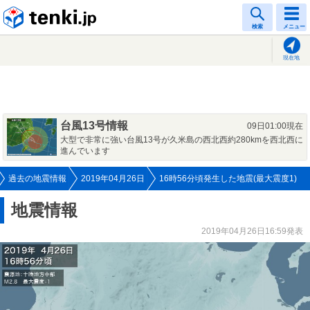
tenki.jp
検索
メニュー
現在地
台風13号情報
09日01:00現在
大型で非常に強い台風13号が久米島の西北西約280kmを西北西に
進んでいます
過去の地震情報
2019年04月26日
16時56分頃発生した地震(最大震度1)
地震情報
2019年04月26日16:59発表