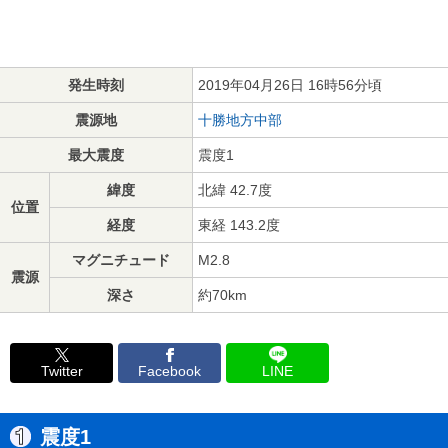
発生時刻
2019年04月26日 16時56分頃
震源地
十勝地方中部
最大震度
震度1
緯度
北緯 42.7度
位置
経度
東経 143.2度
マグニチュード
M2.8
震源
深さ
約70km
Twitter
Facebook
LINE
震度1