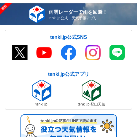
雨雲レーダーで雨を回避！
tenki.jp公式 天気予報アプリ
tenki.jp公式SNS
tenki.jp公式アプリ
tenki.jp
tenki.jp 登山天気