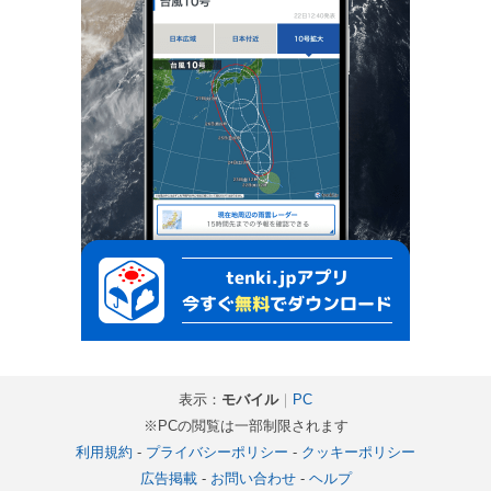
表示：
モバイル
｜
PC
※PCの閲覧は一部制限されます
利用規約
-
プライバシーポリシー
-
クッキーポリシー
広告掲載
-
お問い合わせ
-
ヘルプ