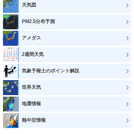
天気図
PM2.5分布予測
アメダス
2週間天気
気象予報士のポイント解説
世界天気
地震情報
熱中症情報