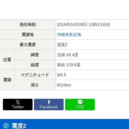
発生時刻
2019年04月08日 13時13分頃
震源地
沖縄本島近海
最大震度
震度2
緯度
北緯 26.4度
位置
経度
東経 129.6度
マグニチュード
M5.5
震源
深さ
約10km
Twitter
Facebook
LINE
震度2