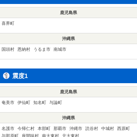
鹿児島県
喜界町
沖縄県
国頭村
恩納村
うるま市
南城市
震度1
鹿児島県
奄美市
伊仙町
知名町
与論町
沖縄県
名護市
今帰仁村
本部町
那覇市
沖縄市
読谷村
中城村
西原町
与那原町
座間味村
南大東村
北大東村