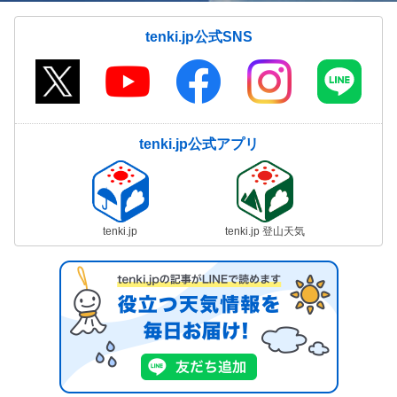
tenki.jp公式SNS
tenki.jp公式アプリ
tenki.jp
tenki.jp 登山天気