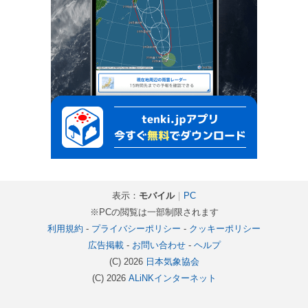
表示：
モバイル
｜
PC
※PCの閲覧は一部制限されます
利用規約
-
プライバシーポリシー
-
クッキーポリシー
広告掲載
-
お問い合わせ
-
ヘルプ
(C) 2026
日本気象協会
(C) 2026
ALiNKインターネット