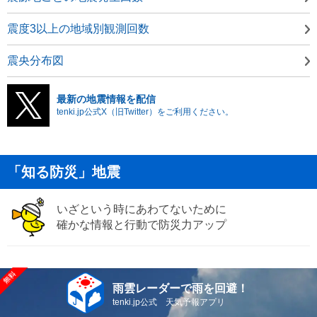
震度3以上の地域別観測回数
震央分布図
最新の地震情報を配信
tenki.jp公式X（旧Twitter）をご利用ください。
「知る防災」地震
いざという時にあわてないために
確かな情報と行動で防災力アップ
雨雲レーダーで雨を回避！
tenki.jp公式 天気予報アプリ