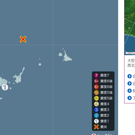
大型
西北