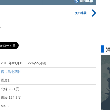
次の地震
。
2019年03月15日 22時55分頃
宮古島北西沖
震度1
北緯 25.1度
東経 124.3度
M4.3