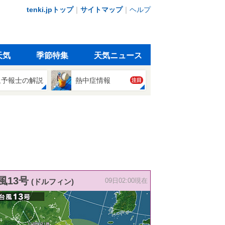
tenki.jpトップ
｜
サイトマップ
｜
ヘルプ
天気
季節特集
天気ニュース
象予報士の解説
熱中症情報
注目
風13号
(ドルフィン)
09日02:00現在