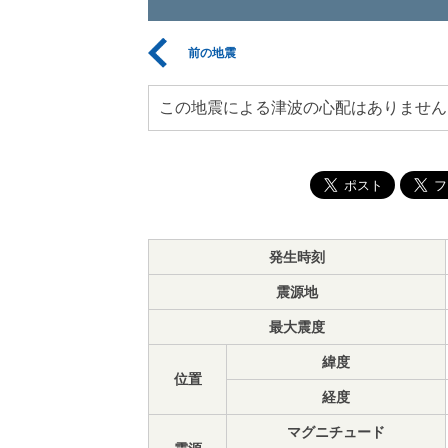
前の地震
この地震による津波の心配はありません
発生時刻
震源地
最大震度
緯度
位置
経度
マグニチュード