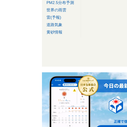
PM2.5分布予測
世界の雨雲
雷(予報)
道路気象
黄砂情報