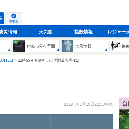
索
現在地
防災情報
天気図
指数情報
レジャー
PM2.5分布予測
地震情報
気
03月15日
22時55分頃発生した地震(最大震度1)
台
2019年03月15日22:58発表