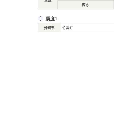
震源
深さ
震度1
沖縄県
竹富町