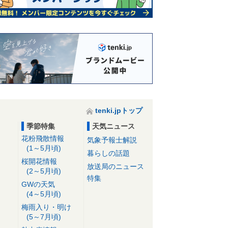
tenki.jpトップ
季節特集
天気ニュース
花粉飛散情報
気象予報士解説
(1～5月頃)
暮らしの話題
桜開花情報
放送局のニュース
(2～5月頃)
特集
GWの天気
(4～5月頃)
梅雨入り・明け
(5～7月頃)