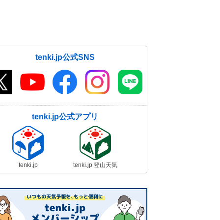
tenki.jp公式SNS
tenki.jp公式アプリ
tenki.jp
tenki.jp 登山天気