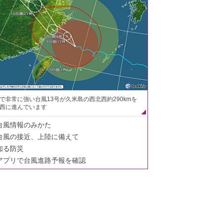
で非常に強い台風13号が久米島の西北西約290kmを
西に進んでいます
台風情報のみかた
台風の接近、上陸に備えて
知る防災
アプリで台風進路予報を確認