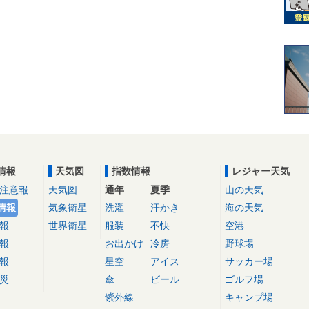
情報
天気図
指数情報
レジャー天気
注意報
天気図
通年
夏季
山の天気
情報
気象衛星
洗濯
汗かき
海の天気
報
世界衛星
服装
不快
空港
報
お出かけ
冷房
野球場
報
星空
アイス
サッカー場
災
傘
ビール
ゴルフ場
紫外線
キャンプ場