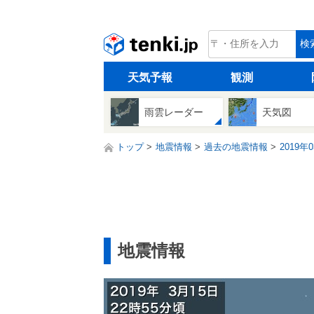
tenki.jp
検
天気予報
観測
雨雲レーダー
天気図
トップ
地震情報
過去の地震情報
2019年
地震情報