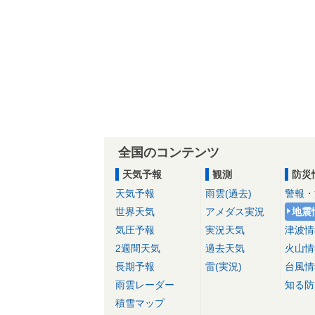
全国のコンテンツ
天気予報
観測
防災
天気予報
雨雲(過去)
警報・
世界天気
アメダス実況
地震
気圧予報
実況天気
津波情
2週間天気
過去天気
火山情
長期予報
雷(実況)
台風情
雨雲レーダー
知る防
積雪マップ