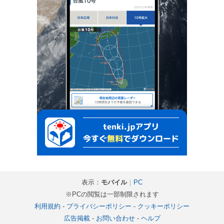
表示：
モバイル
｜
PC
※PCの閲覧は一部制限されます
利用規約
-
プライバシーポリシー
-
クッキーポリシー
広告掲載
-
お問い合わせ
-
ヘルプ