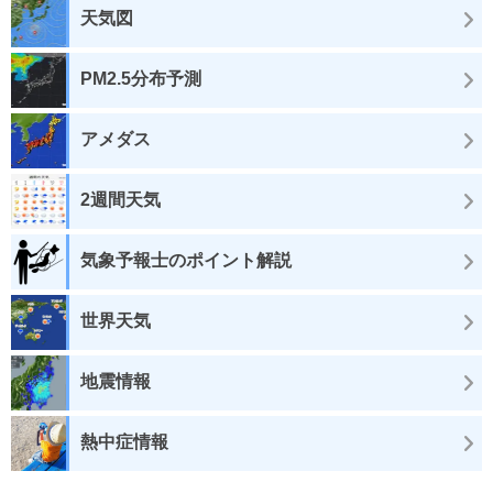
天気図
PM2.5分布予測
アメダス
2週間天気
気象予報士のポイント解説
世界天気
地震情報
熱中症情報