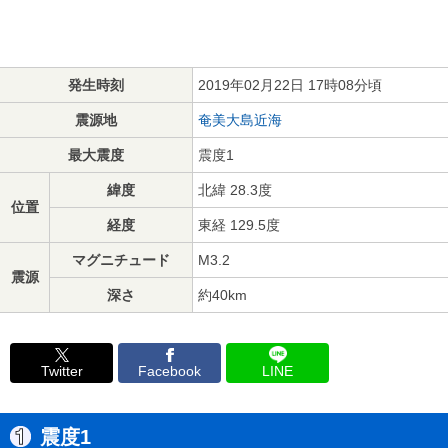
発生時刻
2019年02月22日 17時08分頃
震源地
奄美大島近海
最大震度
震度1
緯度
北緯 28.3度
位置
経度
東経 129.5度
マグニチュード
M3.2
震源
深さ
約40km
Twitter
Facebook
LINE
震度1