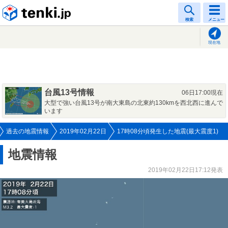
tenki.jp
検索
メニュー
現在地
台風13号情報
06日17:00現在
大型で強い台風13号が南大東島の北東約130kmを西北西に進んで
います
過去の地震情報
2019年02月22日
17時08分頃発生した地震(最大震度1)
地震情報
2019年02月22日17:12発表