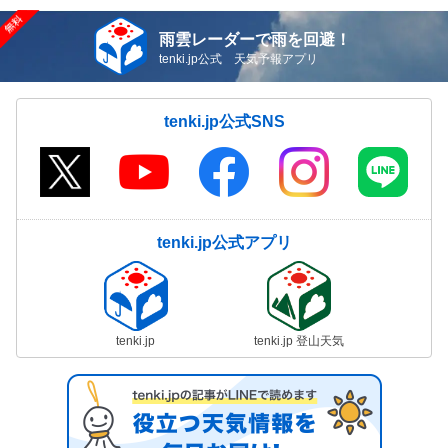
雨雲レーダーで雨を回避！
tenki.jp公式 天気予報アプリ
tenki.jp公式SNS
tenki.jp公式アプリ
tenki.jp
tenki.jp 登山天気