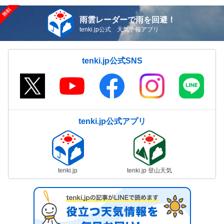
雨雲レーダーで雨を回避！
tenki.jp公式 天気予報アプリ
tenki.jp公式SNS
tenki.jp公式アプリ
tenki.jp
tenki.jp 登山天気