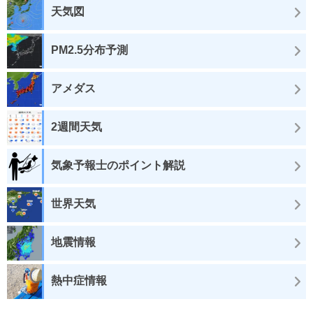
天気図
PM2.5分布予測
アメダス
2週間天気
気象予報士のポイント解説
世界天気
地震情報
熱中症情報