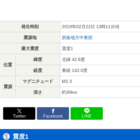
発生時刻
2019年02月22日 13時11分頃
震源地
胆振地方中東部
最大震度
震度1
緯度
北緯 42.8度
位置
経度
東経 142.0度
マグニチュード
M2.3
震源
深さ
約30km
Twitter
Facebook
LINE
震度1