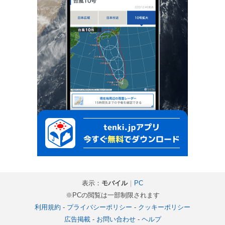
表示：
モバイル
｜
PC
※PCの閲覧は一部制限されます
利用規約
-
プライバシーポリシー
-
クッキーポリシー
広告掲載
-
お問い合わせ
-
ヘルプ